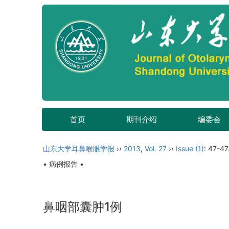
首页
期刊介绍
编委会
山东大学耳鼻喉眼学报
››
2013
,
Vol. 27
››
Issue (1)
: 47-47
• 病例报告 •
鼻咽部囊肿1例