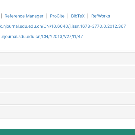
|
Reference Manager
|
ProCite
|
BibTeX
|
RefWorks
k.njournal.sdu.edu.cn/CN/10.6040/j.issn.1673-3770.0.2012.367
.njournal.sdu.edu.cn/CN/Y2013/V27/I1/47