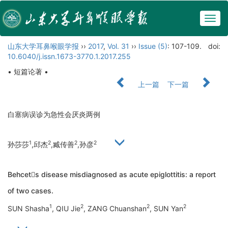
Togg
navig
山东大学耳鼻喉眼学报
››
2017
,
Vol. 31
››
Issue (5)
: 107-109.
doi:
10.6040/j.issn.1673-3770.1.2017.255
• 短篇论著 •
上一篇
下一篇
白塞病误诊为急性会厌炎两例
1
2
2
2
孙莎莎
,邱杰
,臧传善
,孙彦
Behcets disease misdiagnosed as acute epiglottitis: a report
of two cases.
1
2
2
2
SUN Shasha
, QIU Jie
, ZANG Chuanshan
, SUN Yan