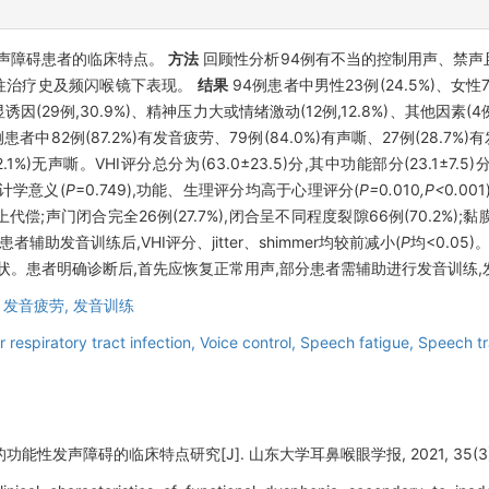
声障碍患者的临床特点。
方法
回顾性分析94例有不当的控制用声、禁声
往治疗史及频闪喉镜下表现。
结果
94例患者中男性23例(24.5%)、女性
明显诱因(29例,30.9%)、精神压力大或情绪激动(12例,12.8%)、其他因素(4
82例(87.2%)有发音疲劳、79例(84.0%)有声嘶、27例(28.7%)有
.1%)无声嘶。VHI评分总分为(63.0±23.5)分,其中功能部分(23.1±7.5)
统计学意义(
P
=0.749),功能、生理评分均高于心理评分(
P=
0
.
010
,P<
0
.
00
偿;声门闭合完全26例(27.7%),闭合呈不同程度裂隙66例(70.2%);黏膜
辅助发音训练后,VHI评分、jitter、shimmer均较前减小(
P
均<0.05)
状。患者明确诊断后,首先应恢复正常用声,部分患者需辅助进行发音训练
,
发音疲劳,
发音训练
 respiratory tract infection,
Voice control,
Speech fatigue,
Speech tr
能性发声障碍的临床特点研究[J]. 山东大学耳鼻喉眼学报, 2021, 35(3): 