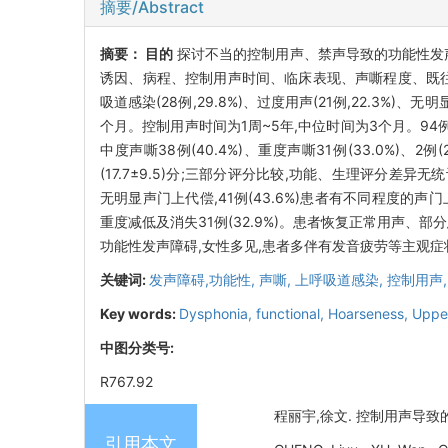
摘要/Abstract
摘要：
目的
探讨不当的控制用声、禁声导致的功能性发
诱因、病程、控制用声时间、临床表现、声嘶程度、既
吸道感染(28例,29.8%)、过度用声(21例,22.3%)、无
个月。控制用声时间为1周~5年,中位时间为3个月。94例患者中
中度声嘶38例(40.4%)、重度声嘶31例(33.0%)、2例(2
(17.7±9.5)分;三部分评分比较,功能、生理评分差异无
无明显声门上代偿,41例(43.6%)患者有不同程度的声门上代
重度减低及消失31例(32.9%)。患者恢复正常用声、部分患者
功能性发声障碍,女性多见,患者多伴有发音疲劳等主观症
关键词:
发声障碍,功能性,
声嘶,
上呼吸道感染,
控制用声
Key words:
Dysphonia, functional,
Hoarseness,
Upper
中图分类号:
R767.92
程丽宇,徐文. 控制用声导致的功
引用本文