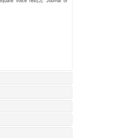
quate voice rest[J]. Journal of