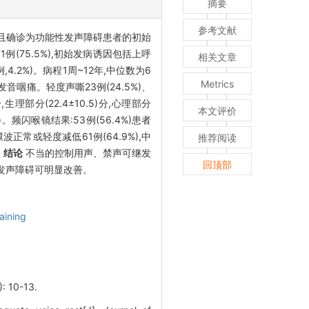
摘要
参考文献
且确诊为功能性发声障碍患者的初始
71例(75.5%),初始发病诱因包括上呼
相关文章
例,4.2%)。病程1周~12年,中位数为6
Metrics
发音咽痛。轻度声嘶23例(24.5%)、
分,生理部分(22.4±10.5)分,心理部分
本文评价
1)。频闪喉镜结果:53例(56.4%)患者
波正常或轻度减低61例(64.9%),中
推荐阅读
。
结论
不当的控制用声、禁声可继发
回顶部
,发声障碍可明显改善。
aining
10-13.