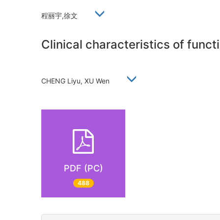
程丽宇,徐文
Clinical characteristics of fun
CHENG Liyu, XU Wen
PDF (PC)
488