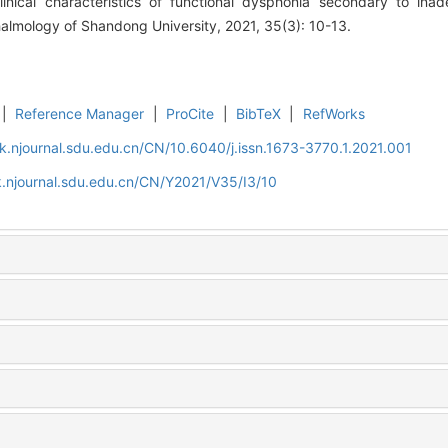
ical characteristics of functional dysphonia secondary to inade
lmology of Shandong University, 2021, 35(3): 10-13.
|
Reference Manager
|
ProCite
|
BibTeX
|
RefWorks
k.njournal.sdu.edu.cn/CN/10.6040/j.issn.1673-3770.1.2021.001
.njournal.sdu.edu.cn/CN/Y2021/V35/I3/10