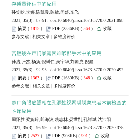
 (
 )
 564
)
 |
 |
 (
 )
 348
)
 |
 |
 (
 )
 901
)