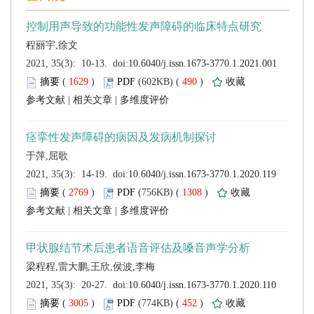
 (
 )
 490
)
 |
 |
 (
 )
 1308
)
 |
 |
 (
 )
 452
)