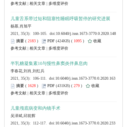
 |
 |
 (
 )
 1095
)
 |
 |
 (
 )
 279
)
 |
 |