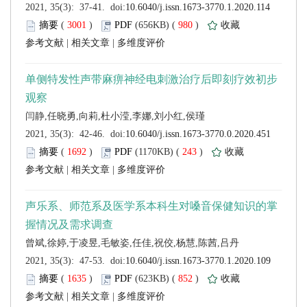
 (
 )
 980
)
 |
 |
 (
 )
 243
)
 |
 |
 (
 )
 852
)
 |
 |