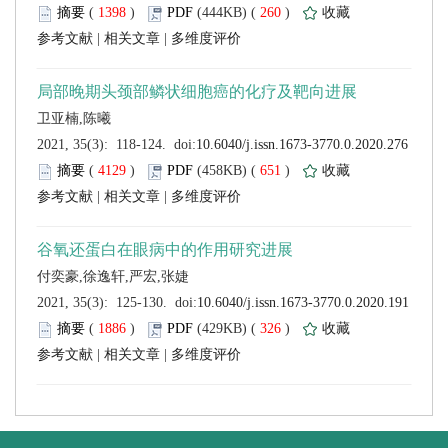
 (
 )
 260
)
 |
 |
 (
 )
 651
)
 |
 |
 (
 )
 326
)
 |
 |