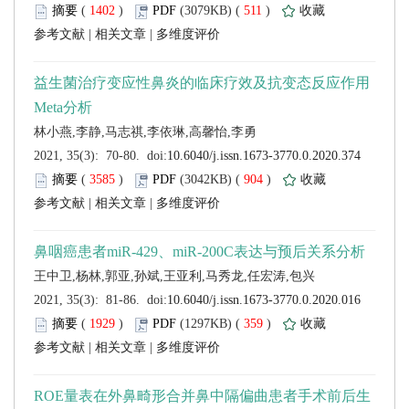
 (
 )
 511
)
 |
 |
 (
 )
 904
)
 |
 |
 (
 )
 359
)
 |
 |