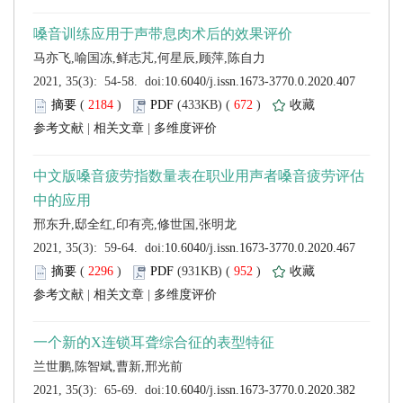
 (
 )
 672
)
 |
 |
 (
 )
 952
)
 |
 |