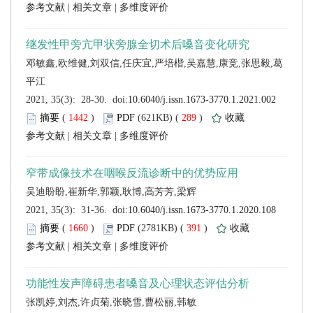
 |
 |
 (
 )
 289
)
 |
 |
 (
 )
 391
)
 |
 |