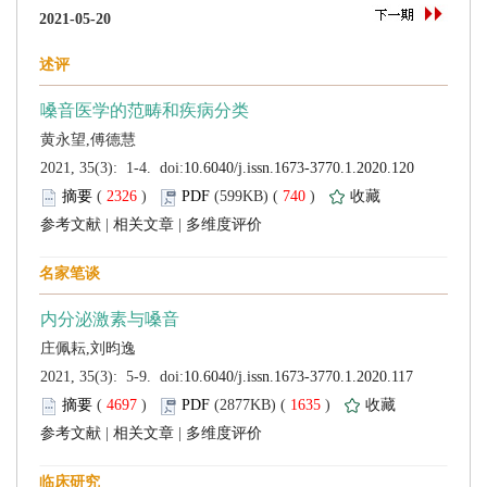
 (
 )
 740
)
 |
 |
 (
 )
 1635
)
 |
 |