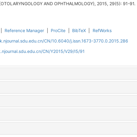
OTOLARYNGOLOGY AND OPHTHALMOLOGY), 2015, 29(5): 91-91.
|
Reference Manager
|
ProCite
|
BibTeX
|
RefWorks
k.njournal.sdu.edu.cn/CN/10.6040/j.issn.1673-3770.0.2015.286
.njournal.sdu.edu.cn/CN/Y2015/V29/I5/91