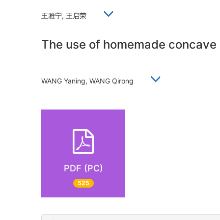
王雅宁, 王启荣
The use of homemade concave sh
WANG Yaning, WANG Qirong
PDF (PC)
525