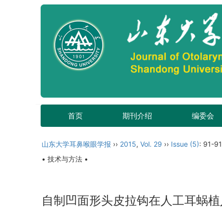
首页
期刊介绍
编委会
山东大学耳鼻喉眼学报
››
2015
,
Vol. 29
››
Issue (5)
: 91-91
• 技术与方法 •
自制凹面形头皮拉钩在人工耳蜗植