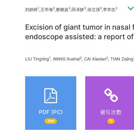
1
2
2
3
2
2
刘婷婷
,王学海
,蔡晓岚
,田泽静
,张立强
,李学忠
Excision of giant tumor in nasal
endoscope assisted: a report o
1
2
2
LIU Tingting
, WANG Xuehai
, CAI Xiaolan
, TIAN Zejing
PDF (PC)
被引次数
794
1