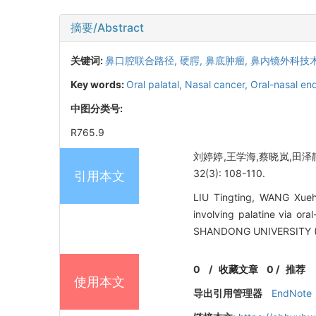
摘要/Abstract
关键词:
鼻口腔联合路径,
硬腭,
鼻底肿瘤,
鼻内镜外科技
Key words:
Oral palatal,
Nasal cancer,
Oral-nasal e
中图分类号:
R765.9
刘婷婷,王学海,蔡晓岚,田泽
32(3): 108-110.
引用本文
LIU Tingting, WANG Xueha
involving palatine via o
SHANDONG UNIVERSITY (
0
/
收藏文章
0
/
推荐
使用本文
导出引用管理器
EndNote