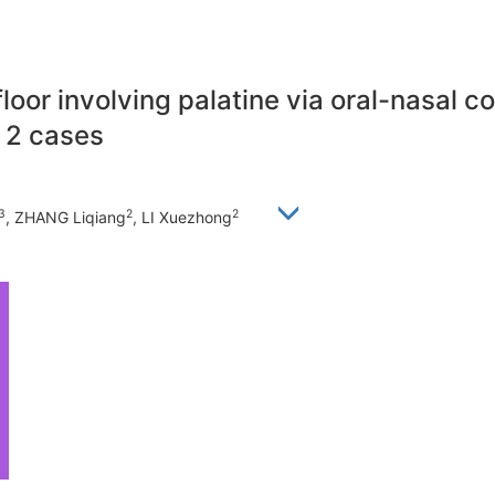
 floor involving palatine via oral-nasal
f 2 cases
3
2
2
, ZHANG Liqiang
, LI Xuezhong