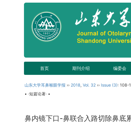
首页
期刊介绍
编委会
山东大学耳鼻喉眼学报
››
2018
,
Vol. 32
››
Issue (3)
: 108-
• ·短篇论著· •
鼻内镜下口-鼻联合入路切除鼻底