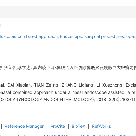
术
ndoscopic combined approach,
Endoscopic surgical procedures, oper
静,张立强,李学忠. 鼻内镜下口-鼻联合入路切除鼻底累及硬腭巨大肿瘤两例[J]
i, CAI Xiaolan, TIAN Zejing, ZHANG Liqiang, LI Xuezhong. Excisi
ral-nasal combined approach under a nasal endoscope assisted: a 
OTOLARYNGOLOGY AND OPHTHALMOLOGY), 2018, 32(3): 108-11
|
Reference Manager
|
ProCite
|
BibTeX
|
RefWorks