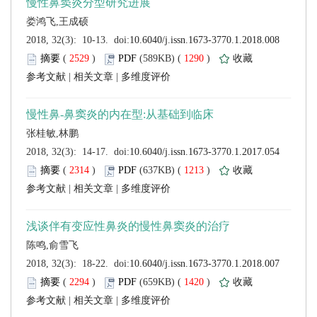
 (
 )
 1290
)
 |
 |
 (
 )
 1213
)
 |
 |
 (
 )
 1420
)
 |
 |