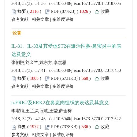
 (
 )
 1026
)
 |
 |
 (
 )
 560
)
 |
 |
 (
 )
 536
)
 |
 |