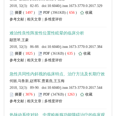
 (
 )
 656
)
 |
 |
 (
 )
 635
)
 |
 |
 (
 )
 1263
)
 |
 |