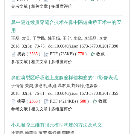
 |
 |
 (
 )
 778
)
 |
 |
 (
 )
 588
)
 |
 |