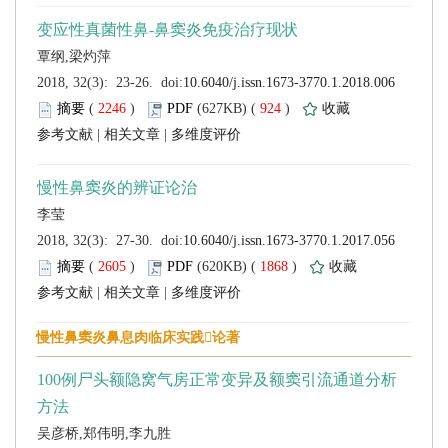
 (
 )
 924
)
 |
 |
 (
 )
 1868
)
 |
 |