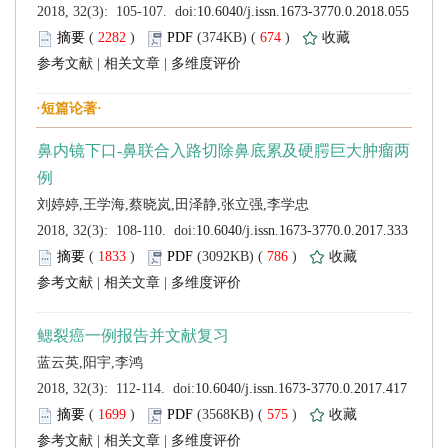
 (
 )
 674
)
 |
 |
 (
 )
 786
)
 |
 |
 (
 )
 575
)
 |
 |