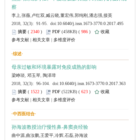
 (
 )
 986
)
 |
 |
 (
 )
 623
)
 |
 |