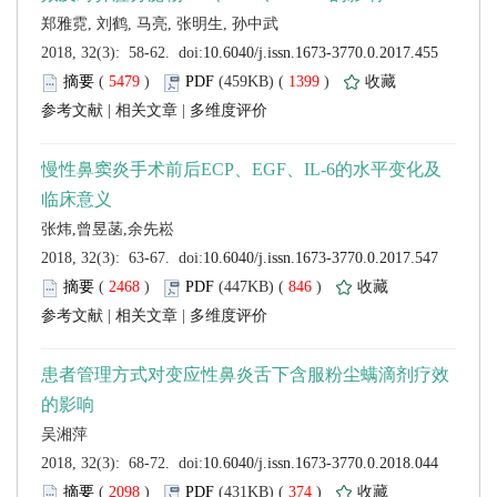
 (
 )
 1399
)
 |
 |
 (
 )
 846
)
 |
 |
 (
 )
 374
)