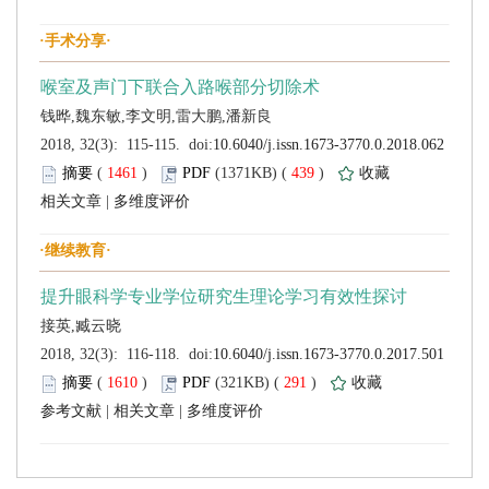
 (
 )
 439
)
 |
 (
 )
 291
)
 |
 |