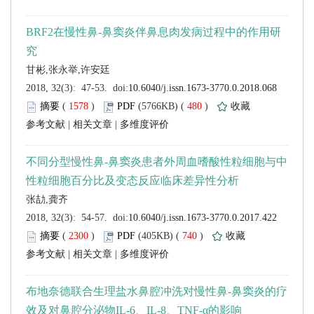
 (
 )
 480
)
 |
 |
 (
 )
 740
)
 |
 |