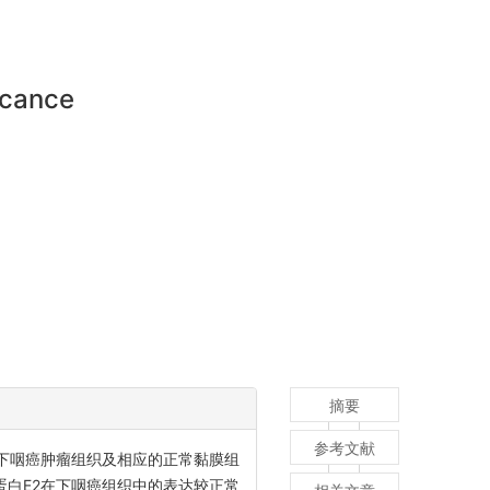
ficance
摘要
参考文献
下咽癌肿瘤组织及相应的正常黏膜组
蛋白E2在下咽癌组织中的表达较正常