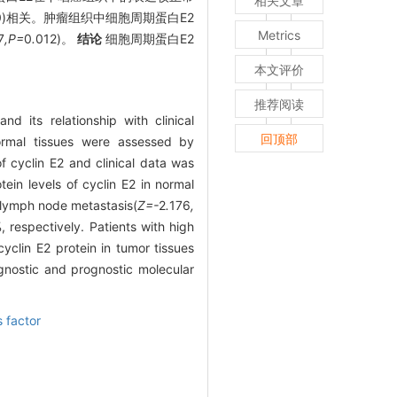
相关文章
0)相关。肿瘤组织中细胞周期蛋白E2
Metrics
7
,P=
0
.
012)。
结论
细胞周期蛋白E2
本文评价
推荐阅读
 its relationship with clinical
回顶部
ormal tissues were assessed by
 cyclin E2 and clinical data was
ein levels of cyclin E2 in normal
lymph node metastasis(
Z=-
2
.
176
,
 respectively. Patients with high
clin E2 protein in tumor tissues
gnostic and prognostic molecular
 factor