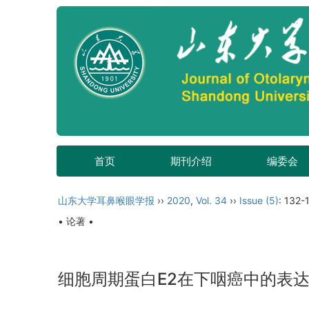
首页
期刊介绍
编委会
山东大学耳鼻喉眼学报
››
2020
,
Vol. 34
››
Issue (5)
: 132-
• 论著 •
细胞周期蛋白E2在下咽癌中的表