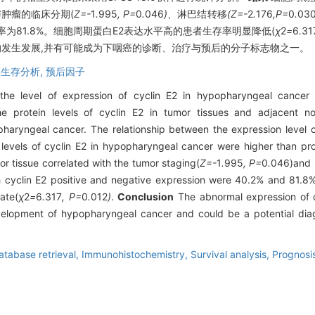
与肿瘤的临床分期(
Z=-
1
.
995
, P=
0
.
046
)、
淋巴结转移
(Z=-
2
.
176
,P=
0
.
03
率为81.8%。细胞周期蛋白E2表达水平高的患者生存率明显降低(
χ
2
=
6
.
31
发生发展,并有可能成为下咽癌的诊断、治疗与预后的分子标志物之一。
,
生存分析,
预后因子
he level of expression of cyclin E2 in hypopharyngeal cancer and
 protein levels of cyclin E2 in tumor tissues and adjacent n
haryngeal cancer. The relationship between the expression level of
levels of cyclin E2 in hypopharyngeal cancer were higher than prot
or tissue correlated with the tumor staging(
Z=-
1
.
995
, P=
0
.
046)and 
h cyclin E2 positive and negative expression were 40.2% and 81.8%,
rate(
χ
2
=
6
.
317
, P=
0
.
012
)
.
Conclusion
The abnormal expression of cy
evelopment of hypopharyngeal cancer and could be a potential dia
atabase retrieval,
Immunohistochemistry,
Survival analysis,
Prognosis