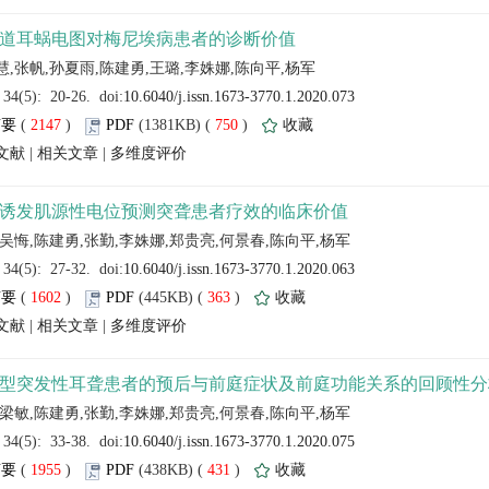
 (
 )
 750
)
 |
 |
 (
 )
 363
)
 |
 |
 (
 )
 431
)