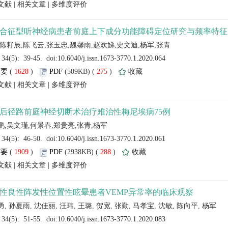
 |
 |
 (
 )
 275
)
 |
 |
 (
 )
 288
)
 |
 |