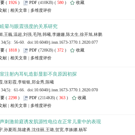
 (
 )
 580
)
 |
 |
 (
 )
 372
)
 |
 |
 (
 )
 363
)
 |
 |