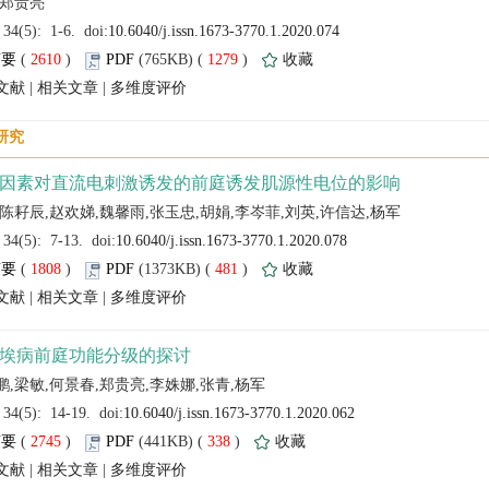
 (
 )
 1279
)
 |
 |
 (
 )
 481
)
 |
 |
 (
 )
 338
)
 |
 |