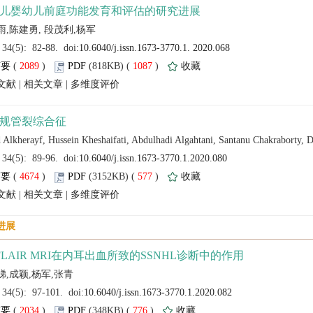
 (
 )
 1087
)
 |
 |
 (
 )
 577
)
 |
 |
 (
 )
 776
)