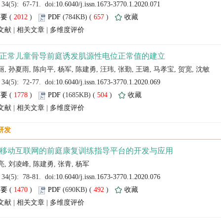
 (
 )
 657
)
 |
 |
 (
 )
 504
)
 |
 |
 (
 )
 492
)
 |
 |