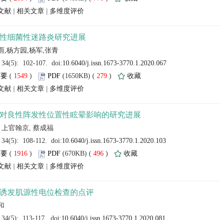
 |
 |
 (
 )
 279
)
 |
 |
 (
 )
 496
)
 |
 |