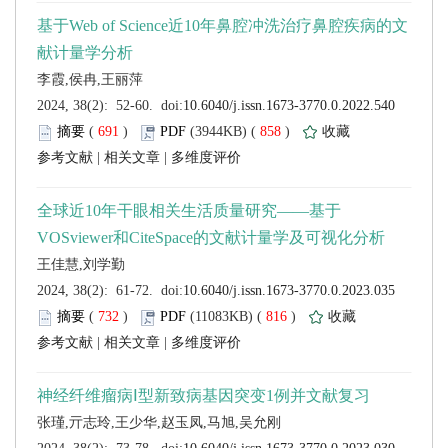
 (
 )
 858
)
 |
 |
 (
 )
 816
)
 |
 |