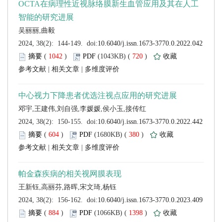
 (
 )
 720
)
 |
 |
 (
 )
 380
)
 |
 |
 (
 )
 1398
)