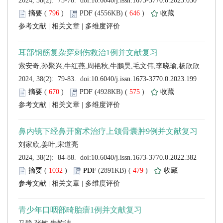
 (
 )
 646
)
 |
 |
 (
 )
 575
)
 |
 |
 (
 )
 479
)
 |
 |