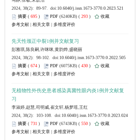
 (
 )
 293
)
 |
 |
 (
 )
 430
)
 |
 |
 (
 )
 550
)
 |
 |