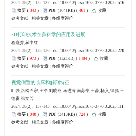
 (
 )
 461
)
 |
 |
 (
 )
 1404
)
 |
 |
 (
 )
 724
)
 |
 |