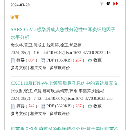
 (
 )
 267
)
 |
 |
 (
 )
 287
)
 |
 |