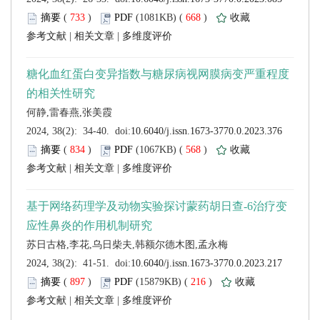
 (
 )
 668
)
 |
 |
 (
 )
 568
)
 |
 |
 (
 )
 216
)
 |
 |