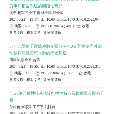
 (
 )
 481
)
 |
 |
 (
 )
 1363
)
 |
 |