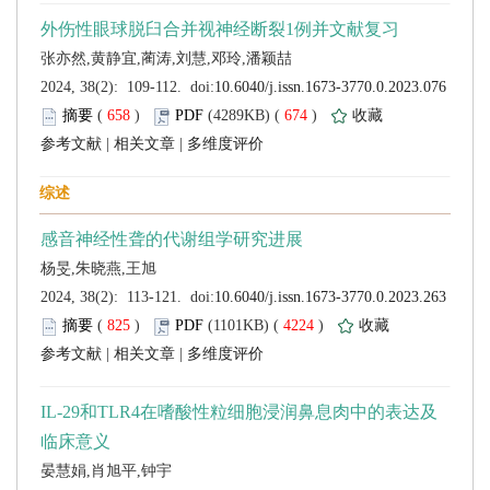
 (
 )
 674
)
 |
 |
 (
 )
 4224
)
 |
 |