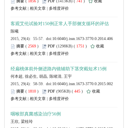
 (
 )
 741
)
 |
 |
 (
 )
 1751
)
 |
 |
 (
 )
 445
)
 |
 |