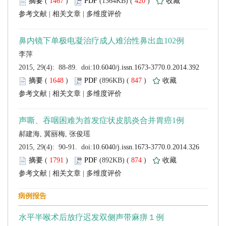
 (
 )
 420
)
 |
 |
 (
 )
 847
)
 |
 |
 (
 )
 874
)
 |
 |