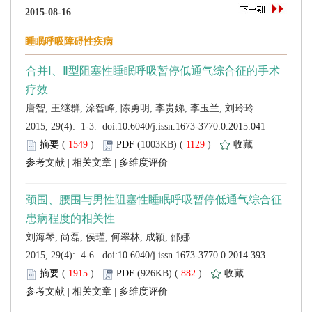
 (
 )
 1129
)
 |
 |
 (
 )
 882
)
 |
 |