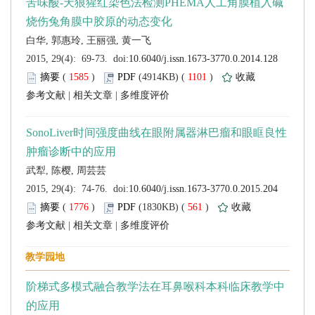
 (
 )
 1101
)
 |
 |
 (
 )
 561
)
 |
 |