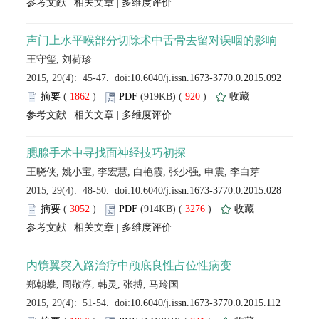
 |
 |
 (
 )
 920
)
 |
 |
 (
 )
 3276
)
 |
 |