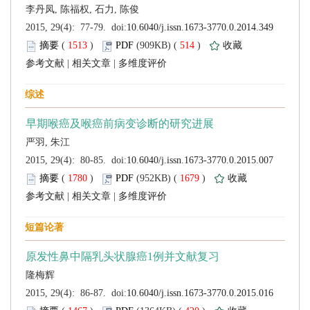
 (
 )
 514
)
 |
 |
 (
 )
 1679
)
 |
 |