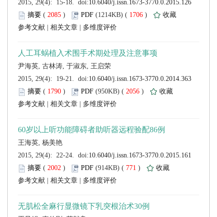
 (
 )
 1706
)
 |
 |
 (
 )
 2056
)
 |
 |
 (
 )
 771
)
 |
 |