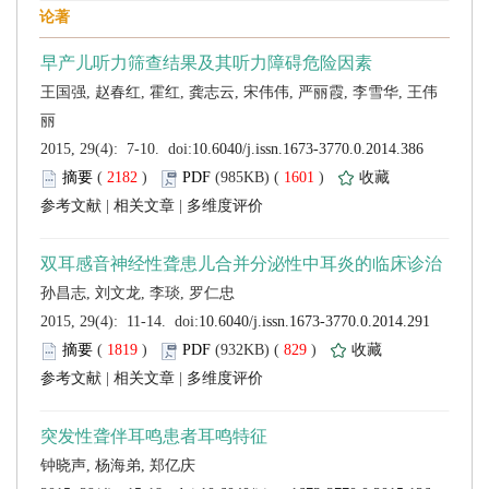
 (
 )
 1601
)
 |
 |
 (
 )
 829
)
 |
 |