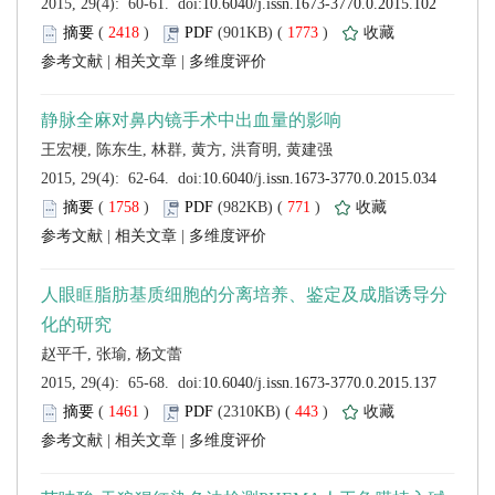
 (
 )
 1773
)
 |
 |
 (
 )
 771
)
 |
 |
 (
 )
 443
)
 |
 |