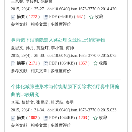
 (
 )
 647
)
 |
 |
 (
 )
 1357
)
 |
 |
 (
 )
 1203
)
 |
 |