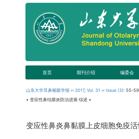
首页
期刊介绍
编委会
山东大学耳鼻喉眼学报
››
2017
,
Vol. 31
››
Issue (3)
: 55-59
• 变应性鼻结膜炎防治进展·综述 •
变应性鼻炎鼻黏膜上皮细胞免疫活