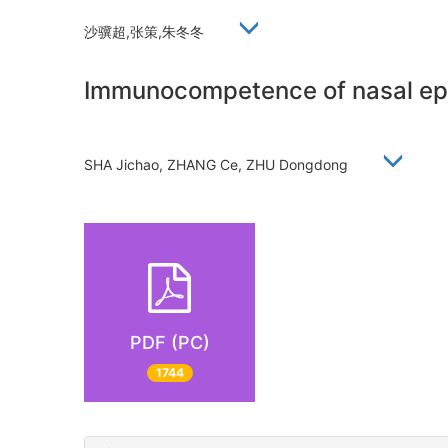
沙骥超,张策,朱冬冬
Immunocompetence of nasal epithel
SHA Jichao, ZHANG Ce, ZHU Dongdong
PDF (PC)
1744