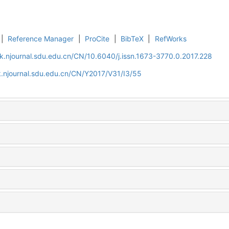
|
Reference Manager
|
ProCite
|
BibTeX
|
RefWorks
k.njournal.sdu.edu.cn/CN/10.6040/j.issn.1673-3770.0.2017.228
.njournal.sdu.edu.cn/CN/Y2017/V31/I3/55