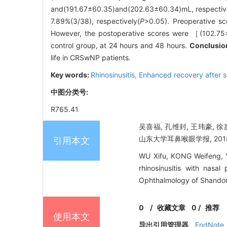
and(191.67±60.35)and(202.63±60.34)mL, respectiv
7.89%(3/38), respectively(
P
>0.05). Preoperative s
However, the postoperative scores were ［(102.75
control group, at 24 hours and 48 hours.
Conclusio
life in CRSwNP patients.
Key words:
Rhinosinusitis,
Enhanced recovery after 
中图分类号:
R765.41
吴喜福, 孔维封, 王玮豪, 
山东大学耳鼻喉眼学报, 2018, 3
引用本文
WU Xifu, KONG Weifeng, WA
rhinosinusitis with nasa
Ophthalmology of Shandong
0
/
收藏文章
0
/
推荐
使用本文
导出引用管理器
EndNote