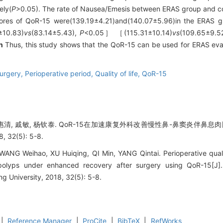
ely(
P
>0.05). The rate of Nausea/Emesis between ERAS group and c
cores of QoR-15 were(139.19±4.21)and(140.07±5.96)in the ERAS g
±10.83)
vs
(83.14±5.43),
P
<0.05］ ［(115.31±10.14)
vs
(109.65±9.5
n
Thus, this study shows that the QoR-15 can be used for ERAS evalu
surgery,
Perioperative period,
Quality of life,
QoR-15
徐惠清, 戚敏, 杨钦泰. QoR-15在加速康复外科改善慢性鼻-鼻窦炎伴鼻
2(5): 5-8.
NG Weihao, XU Huiqing, QI Min, YANG Qintai. Perioperative quality
l polyps under enhanced recovery after surgery using QoR-15[J]
 University, 2018, 32(5): 5-8.
|
Reference Manager
|
ProCite
|
BibTeX
|
RefWorks