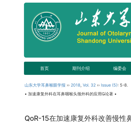
首页
期刊介绍
编委会
山东大学耳鼻喉眼学报
››
2018
,
Vol. 32
››
Issue (5)
: 5-8.
• 加速康复外科在耳鼻咽喉头颈外科的应用论著 •
QoR-15在加速康复外科改善慢