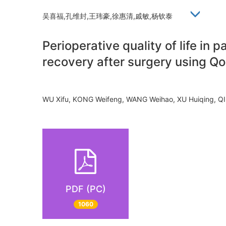
吴喜福,孔维封,王玮豪,徐惠清,戚敏,杨钦泰
Perioperative quality of life in
recovery after surgery using Q
WU Xifu, KONG Weifeng, WANG Weihao, XU Huiqing, Q
PDF (PC)
1060