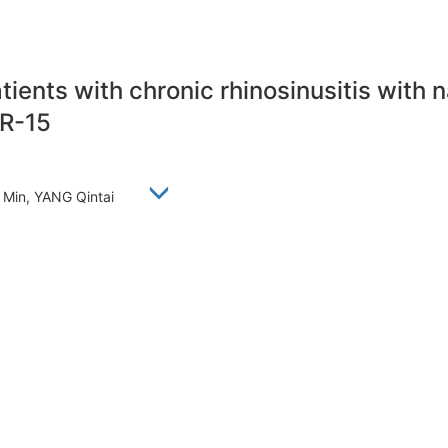
 patients with chronic rhinosinusitis wit
oR-15
I Min, YANG Qintai