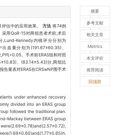
摘要
参考文献
活质量评估中的应用效果。
方法
将74例
采用QoR-15对两组患者术前,术后
相关文章
)分,Lund-Kennedy内镜评分分别为
Metrics
中出血量分别为(191.67±60.35)、
,
P
均>0.05。手术前ERAS组和对照
本文评价
10.83)、(83.14±5.43)分,两组比
报告量表对ERAS在CRSwNP围手术
推荐阅读
回顶部
)patients under enhanced recovery
omly divided into an ERAS group
up followed the traditional plan.
und-Mackay between ERAS group
 were(2.69±0.78)and(2.57±0.72),
1.69±0.60)and(1.77±0.65)h,