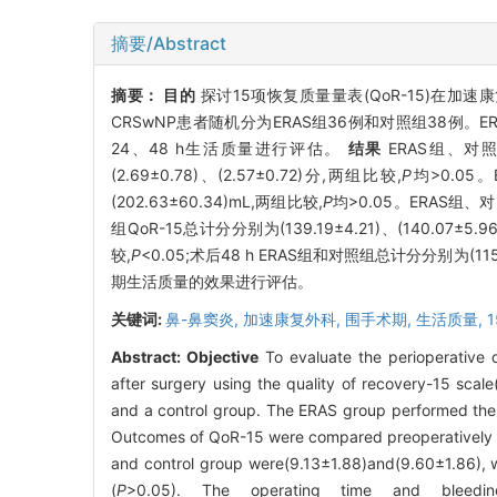
摘要/Abstract
摘要：
目的
探讨15项恢复质量量表(QoR-15)在加速
CRSwNP患者随机分为ERAS组36例和对照组38例
24、48 h生活质量进行评估。
结果
ERAS组、对照组术
(2.69±0.78)、(2.57±0.72)分,两组比较,
P
均>0.05。
(202.63±60.34)mL,两组比较,
P
均>0.05。ERAS组、对
组QoR-15总计分分别为(139.19±4.21)、(140.07±5.
较,
P
<0.05;术后48 h ERAS组和对照组总计分分别为(115.31
期生活质量的效果进行评估。
关键词:
鼻-鼻窦炎,
加速康复外科,
围手术期,
生活质量,
Abstract:
Objective
To evaluate the perioperative q
after surgery using the quality of recovery-15 scal
and a control group. The ERAS group performed the ER
Outcomes of QoR-15 were compared preoperatively a
and control group were(9.13±1.88)and(9.60±1.86),
(
P
>0.05). The operating time and bleedin