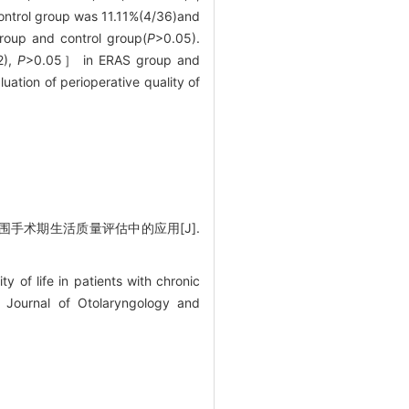
ontrol group was 11.11%(4/36)and
roup and control group(
P
>0.05).
2),
P
>0.05］ in ERAS group and
ation of perioperative quality of
息肉围手术期生活质量评估中的应用[J].
 of life in patients with chronic
. Journal of Otolaryngology and