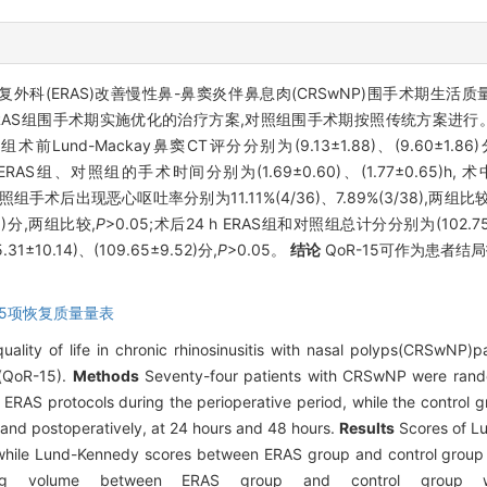
康复外科(ERAS)改善慢性鼻-鼻窦炎伴鼻息肉(CRSwNP)围手术期生
。ERAS组围手术期实施优化的治疗方案,对照组围手术期按照传统方案进行。
前Lund-Mackay鼻窦CT评分分别为(9.13±1.88)、(9.60±1.86
ERAS组、对照组的手术时间分别为(1.69±0.60)、(1.77±0.65)h, 术
照组手术后出现恶心呕吐率分别为11.11%(4/36)、7.89%(3/38),两组比较
96)分,两组比较,
P
>0.05;术后24 h ERAS组和对照组总计分分别为(102.75±
±10.14)、(109.65±9.52)分,
P
>0.05。
结论
QoR-15可作为患者结局
15项恢复质量量表
uality of life in chronic rhinosinusitis with nasal polyps(CRSwNP
e(QoR-15).
Methods
Seventy-four patients with CRSwNP were rand
AS protocols during the perioperative period, while the control gro
nd postoperatively, at 24 hours and 48 hours.
Results
Scores of L
 while Lund-Kennedy scores between ERAS group and control group
g volume between ERAS group and control group were(