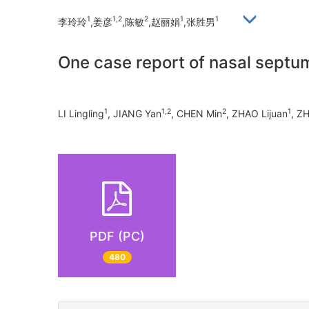
1
1,2
2
1
1
李玲玲
,姜彦
,陈敏
,赵丽娟
,张胜男
One case report of nasal septu
1
1,2
2
1
LI Lingling
, JIANG Yan
, CHEN Min
, ZHAO Lijuan
, Z
PDF (PC)
480