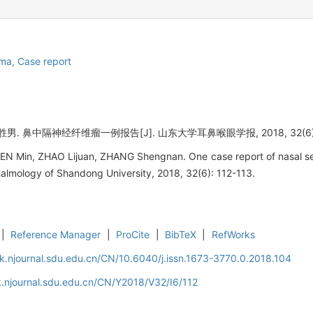
oma,
Case report
. 鼻中隔神经纤维瘤一例报告[J]. 山东大学耳鼻喉眼学报, 2018, 32(6): 1
HEN Min, ZHAO Lijuan, ZHANG Shengnan. One case report of nasal se
lmology of Shandong University, 2018, 32(6): 112-113.
|
Reference Manager
|
ProCite
|
BibTeX
|
RefWorks
k.njournal.sdu.edu.cn/CN/10.6040/j.issn.1673-3770.0.2018.104
.njournal.sdu.edu.cn/CN/Y2018/V32/I6/112