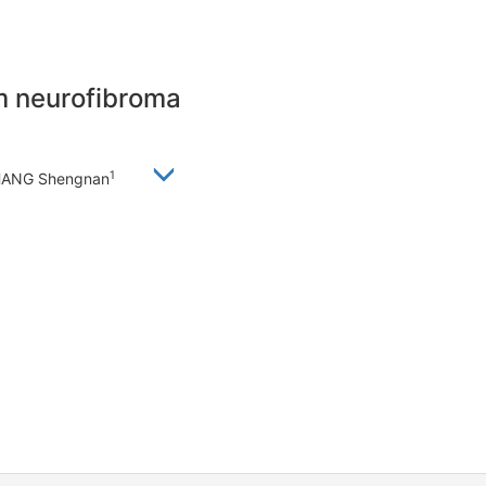
m neurofibroma
1
HANG Shengnan