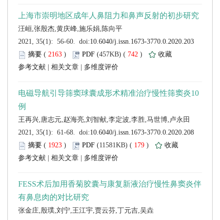
 (
 )
 742
)
 |
 |
 (
 )
 179
)
 |
 |