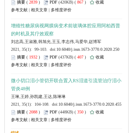
 (
 )
 867
)
 |
 |
 (
 )
 407
)
 |
 |
 (
 )
 350
)
 |
 |