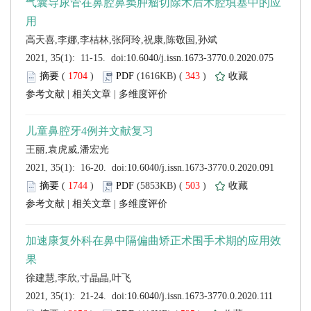
 (
 )
 343
)
 |
 |
 (
 )
 503
)
 |
 |