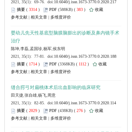
 (
 )
 383
)
 |
 |
 (
 )
 1112
)
 |
 |
 (
 )
 276
)
 |
 |