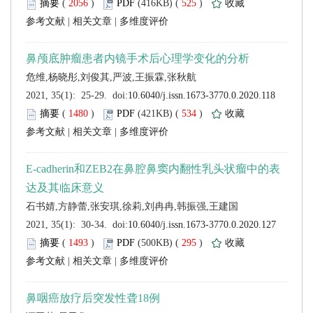
 (
 )
 525
)
 |
 |
 (
 )
 534
)
 |
 |
 (
 )
 295
)
 |
 |