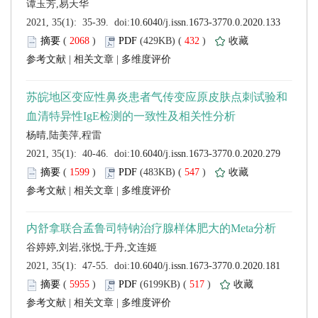
 (
 )
 432
)
 |
 |
 (
 )
 547
)
 |
 |
 (
 )
 517
)
 |
 |