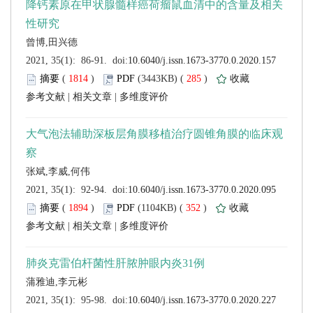
 (
 )
 285
)
 |
 |
 (
 )
 352
)
 |
 |