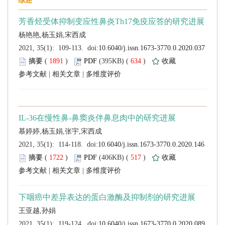
 (
 )
 634
)
 |
 |
 (
 )
 517
)
 |
 |