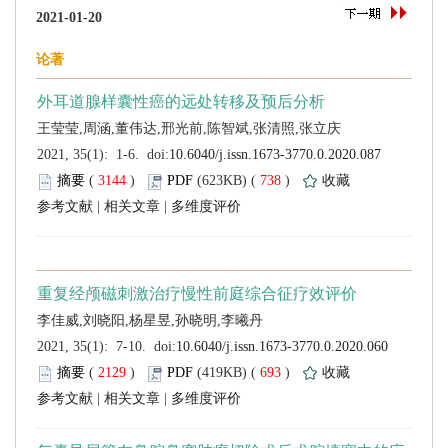
 (
 )
 738
)
 |
 |
 (
 )
 693
)
 |
 |