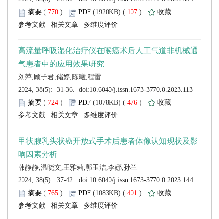
 (
 )
 107
)
 |
 |
 (
 )
 476
)
 |
 |
 (
 )
 401
)
 |
 |