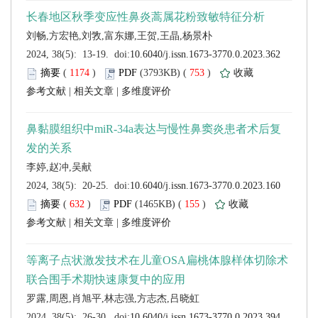
 (
 )
 753
)
 |
 |
 (
 )
 155
)
 |
 |