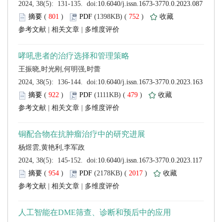
 (
 )
 752
)
 |
 |
 (
 )
 479
)
 |
 |
 (
 )
 2017
)
 |
 |