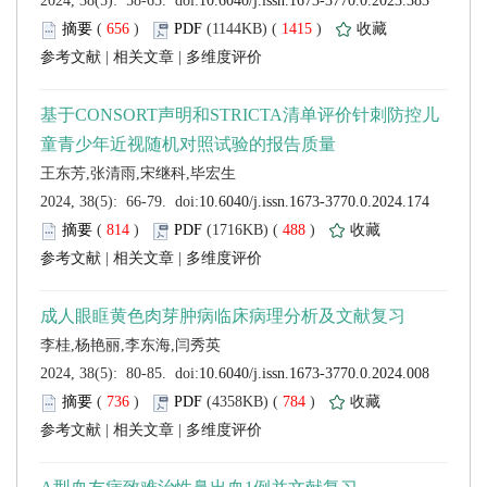
 (
 )
 1415
)
 |
 |
 (
 )
 488
)
 |
 |
 (
 )
 784
)
 |
 |