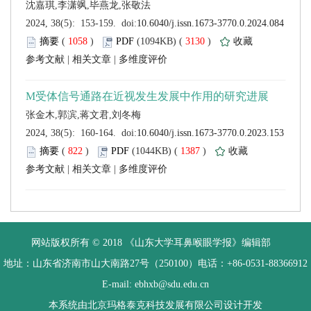
 (
 )
 3130
)
 |
 |
 (
 )
 1387
)
 |
 |
 网站版权所有 © 2018 《山东大学耳鼻喉眼学报》编辑部
 地址：山东省济南市山大南路27号（250100）电话：+86-0531-88366912
 E-mail: ebhxb@sdu.edu.cn
设计开发