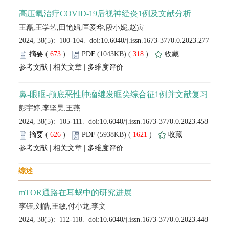
 (
 )
 318
)
 |
 |
 (
 )
 1621
)
 |
 |