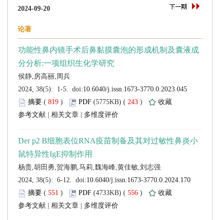
 (
 )
 243
)
 |
 |
 (
 )
 556
)
 |
 |