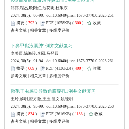
 (
 )
 300
)
 |
 |
 (
 )
 400
)
 |
 |
 (
 )
 1186
)
 |
 |