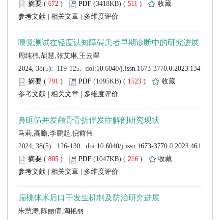
 (
 )
 511
)
 |
 |
 (
 )
 1523
)
 |
 |
 (
 )
 216
)
 |
 |