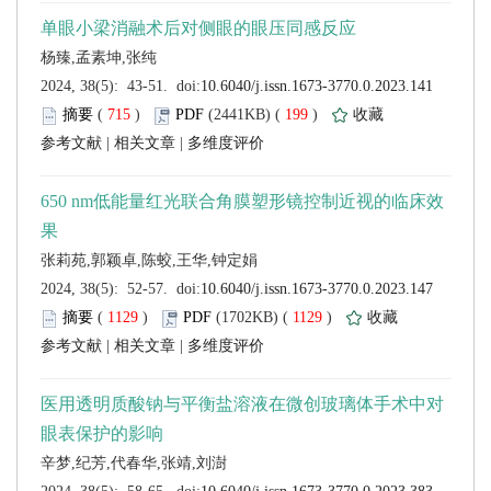
 (
 )
 199
)
 |
 |
 (
 )
 1129
)
 |
 |