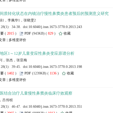
 |
 (
 )
 829
)
 |
 (
 )
 1136
)
 |