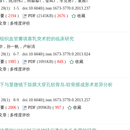
 (
 )
 2676
)
 |
 (
 )
 849
)
 |
 (
 )
 997
)
 |