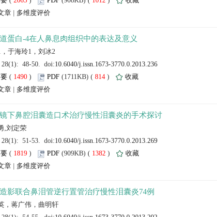
 (
 )
 1012
)
 |
 (
 )
 814
)
 |
 (
 )
 1382
)
 |