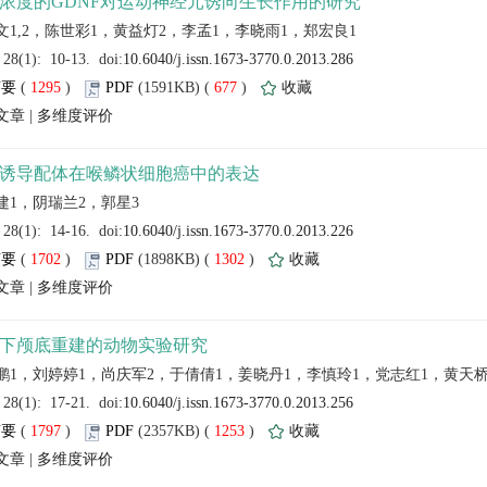
 (
 )
 677
)
 |
 (
 )
 1302
)
 |
 (
 )
 1253
)
 |