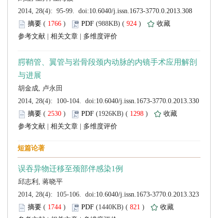
 (
 )
 924
)
 |
 |
 (
 )
 1298
)
 |
 |
 (
 )
 821
)