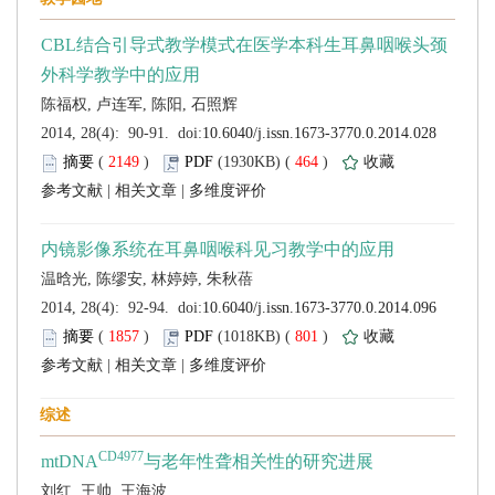
 (
 )
 464
)
 |
 |
 (
 )
 801
)
 |
 |