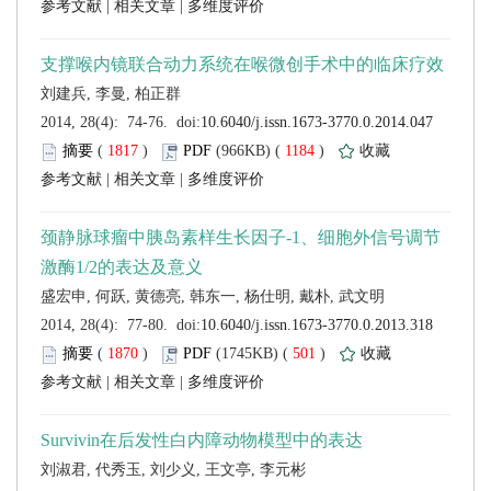
 |
 |
 (
 )
 1184
)
 |
 |
 (
 )
 501
)
 |
 |