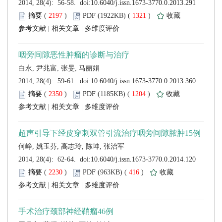
 (
 )
 1321
)
 |
 |
 (
 )
 1204
)
 |
 |
 (
 )
 416
)
 |
 |