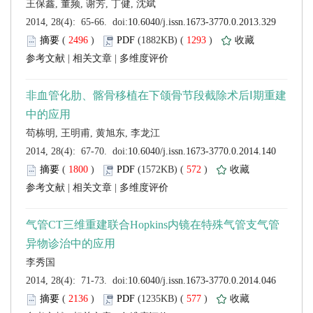
 (
 )
 1293
)
 |
 |
 (
 )
 572
)
 |
 |
 (
 )
 577
)