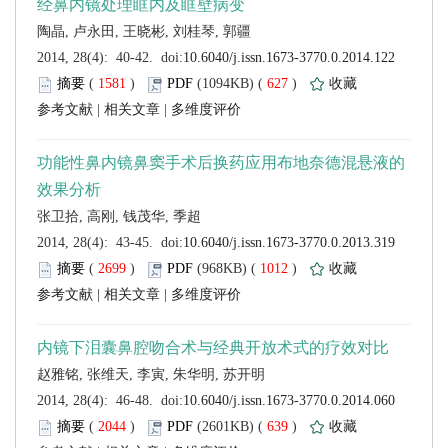
 (
 )
 627
)
 |
 |
 (
 )
 1012
)
 |
 |
 (
 )
 639
)