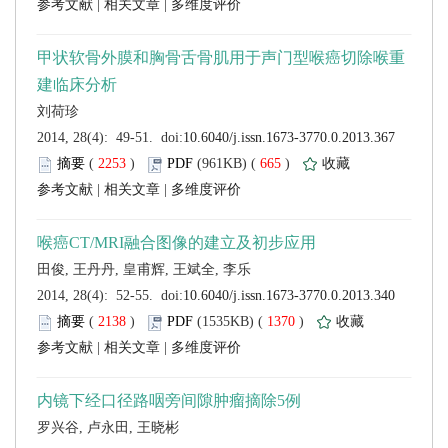
 |
 |
 (
 )
 665
)
 |
 |
 (
 )
 1370
)
 |
 |