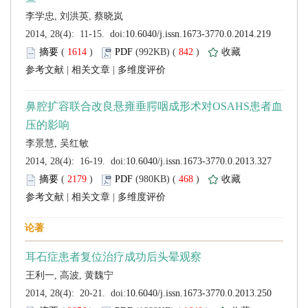
 (
 )
 842
)
 |
 |
 (
 )
 468
)
 |
 |