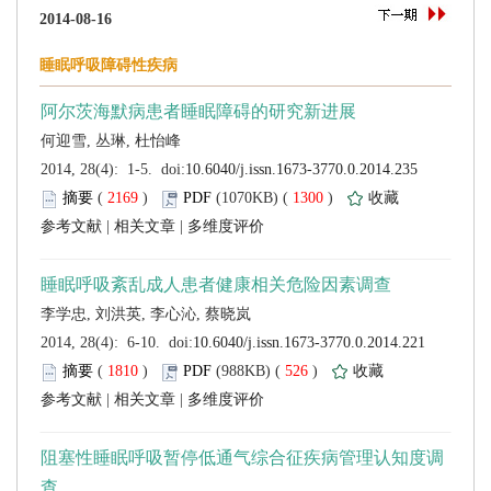
 (
 )
 1300
)
 |
 |
 (
 )
 526
)
 |
 |