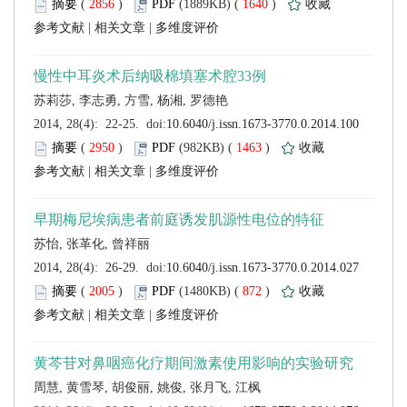
 (
 )
 1640
)
 |
 |
 (
 )
 1463
)
 |
 |
 (
 )
 872
)
 |
 |