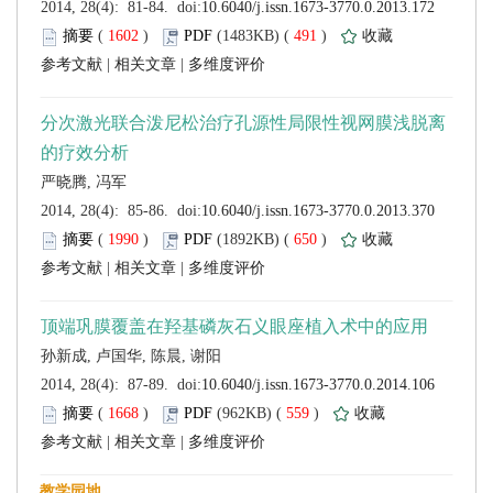
 (
 )
 491
)
 |
 |
 (
 )
 650
)
 |
 |
 (
 )
 559
)
 |
 |