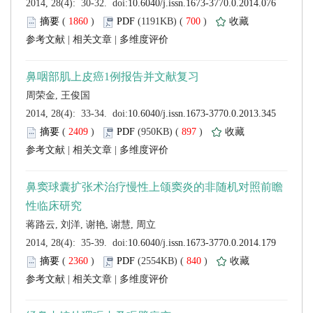
 (
 )
 700
)
 |
 |
 (
 )
 897
)
 |
 |
 (
 )
 840
)
 |
 |