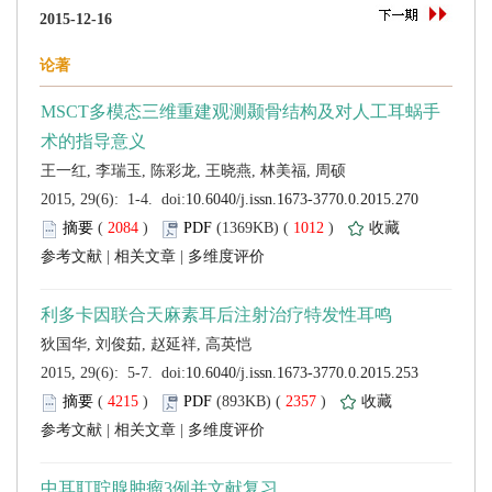
 (
 )
 1012
)
 |
 |
 (
 )
 2357
)
 |
 |