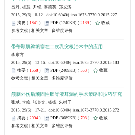
 (
 )
 2139
)
 |
 |
 (
 )
 553
)
 |
 |
 (
 )
 703
)
 |
 |