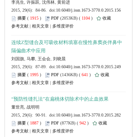
 (
 )
 1104
)
 |
 |
 (
 )
 641
)
 |
 |
 (
 )
 942
)
 |
 |