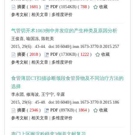
 (
 )
 788
)
 |
 |
 (
 )
 1222
)
 |
 |
 (
 )
 1864
)
 |
 |