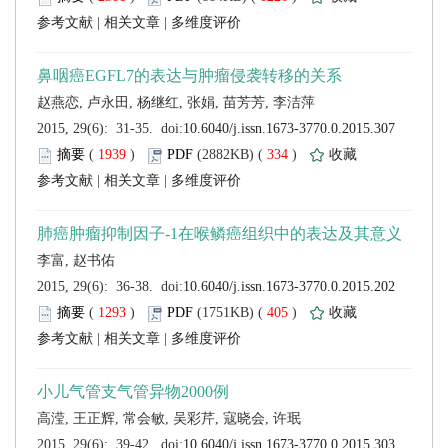
 |
 |
 (
 )
 334
)
 |
 |
 (
 )
 405
)
 |
 |