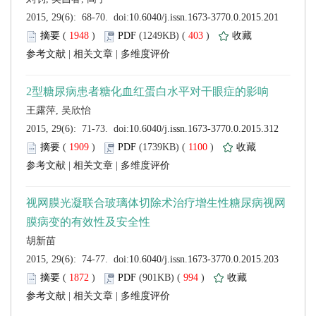
 (
 )
 403
)
 |
 |
 (
 )
 1100
)
 |
 |
 (
 )
 994
)
 |
 |