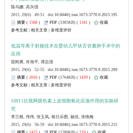
 (
 )
 1341
)
 |
 |
 (
 )
 1439
)
 |
 |
 (
 )
 719
)