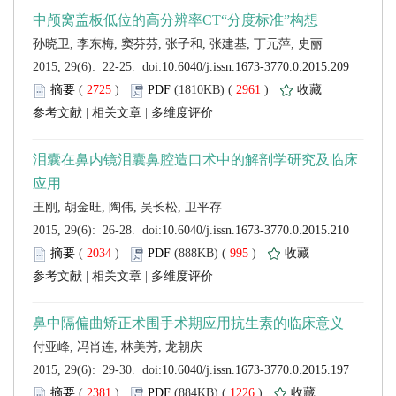
 (
 )
 2961
)
 |
 |
 (
 )
 995
)
 |
 |
 (
 )
 1226
)