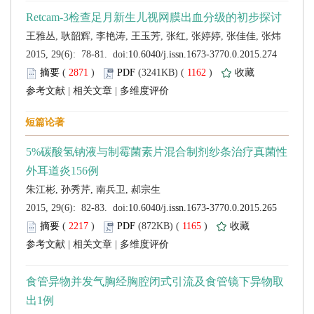
 (
 )
 1162
)
 |
 |
 (
 )
 1165
)
 |
 |