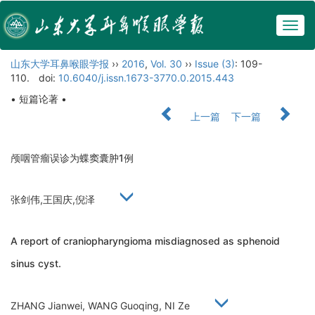
Togg
navig
山东大学耳鼻喉眼学报
››
2016
,
Vol. 30
››
Issue (3)
: 109-
110.
doi:
10.6040/j.issn.1673-3770.0.2015.443
• 短篇论著 •
上一篇
下一篇
颅咽管瘤误诊为蝶窦囊肿1例
张剑伟,王国庆,倪泽
A report of craniopharyngioma misdiagnosed as sphenoid
sinus cyst.
ZHANG Jianwei, WANG Guoqing, NI Ze