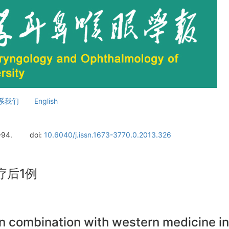
系我们
English
-94.
doi:
10.6040/j.issn.1673-3770.0.2013.326
疗后1例
n combination with western medicine in 