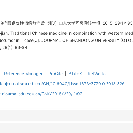
眼眶炎性假瘤放疗后1例[J]. 山东大学耳鼻喉眼学报, 2015, 29(1): 93-
an. Traditional Chinese medicine in combination with western medi
seudotumor in 1 case[J]. JOURNAL OF SHANDONG UNIVERSITY (
29(1): 93-94.
|
Reference Manager
|
ProCite
|
BibTeX
|
RefWorks
k.njournal.sdu.edu.cn/CN/10.6040/j.issn.1673-3770.0.2013.326
k.njournal.sdu.edu.cn/CN/Y2015/V29/I1/93