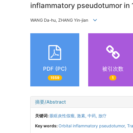
inflammatory pseudotumor in 
WANG Da-hu, ZHANG Yin-jian
PDF (PC)
被引次数
1559
1
摘要/Abstract
关键词:
眼眶炎性假瘤,
激素,
中药,
放疗
Key words:
Orbital inflammatory pseudotumor,
Tr