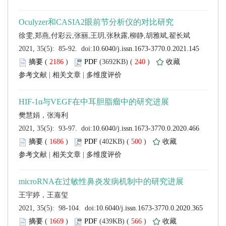
 (
 )
 240
)
 |
 |
 (
 )
 500
)
 |
 |
 (
 )
 566
)