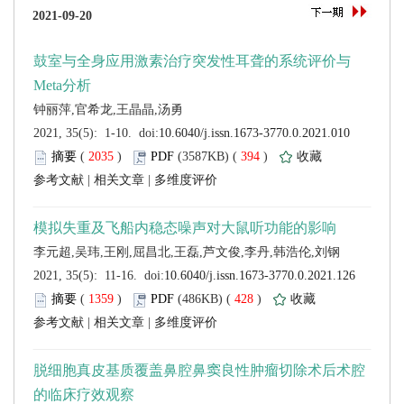
 (
 )
 394
)
 |
 |
 (
 )
 428
)
 |
 |