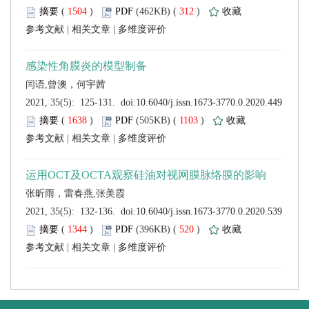
 (
 )
 312
)
 |
 |
 (
 )
 1103
)
 |
 |
 (
 )
 520
)
 |
 |