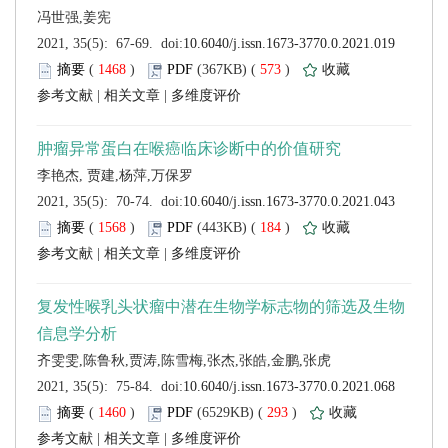
 (
 )
 573
)
 |
 |
 (
 )
 184
)
 |
 |
 (
 )
 293
)
 |
 |