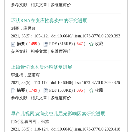
 |
 |
 (
 )
 647
)
 |
 |
 (
 )
 896
)
 |
 |