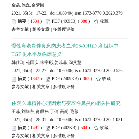
 (
 )
 388
)
 |
 |
 (
 )
 363
)
 |
 |
 (
 )
 504
)
 |
 |