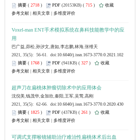
 (
 )
 715
)
 |
 |
 (
 )
 327
)
 |
 |
 (
 )
 261
)
 |
 |