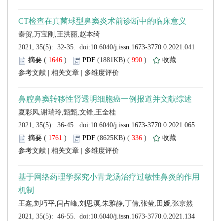
 (
 )
 990
)
 |
 |
 (
 )
 336
)
 |
 |