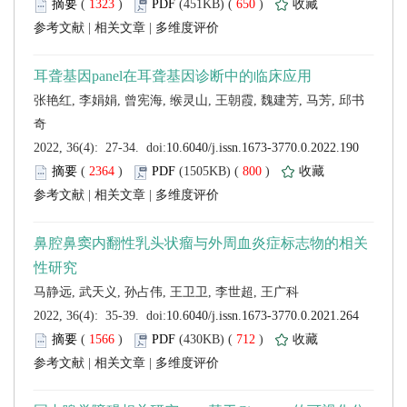
 (
 )
 650
)
 |
 |
 (
 )
 800
)
 |
 |
 (
 )
 712
)
 |
 |