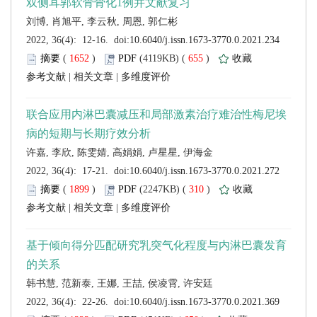
 (
 )
 655
)
 |
 |
 (
 )
 310
)
 |
 |