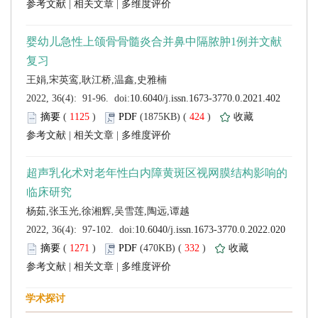
 |
 |
 (
 )
 424
)
 |
 |
 (
 )
 332
)
 |
 |