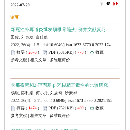
 (
 )
 778
)
 |
 |
 (
 )
 409
)
 |
 |