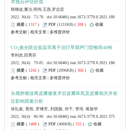
 (
 )
 208
)
 |
 |
 (
 )
 366
)
 |
 |
 (
 )
 532
)