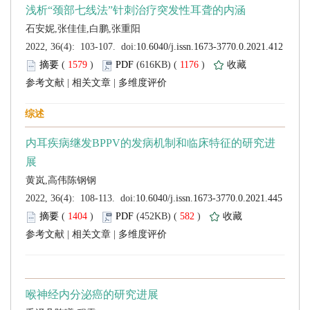
 (
 )
 1176
)
 |
 |
 (
 )
 582
)
 |
 |