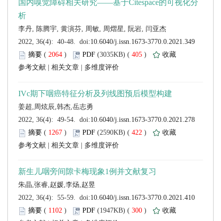
 (
 )
 405
)
 |
 |
 (
 )
 422
)
 |
 |
 (
 )
 300
)