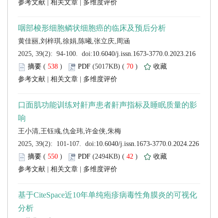
 |
 |
 (
 )
 70
)
 |
 |
 (
 )
 42
)
 |
 |