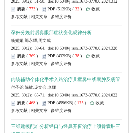
 (
 )
 32
)
 |
 |
 (
 )
 38
)
 |
 |
 (
 )
 175
)
 |
 |