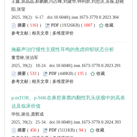
 (
 )
 1007
)
 |
 |
 (
 )
 135
)
 |
 |
 (
 )
 94
)