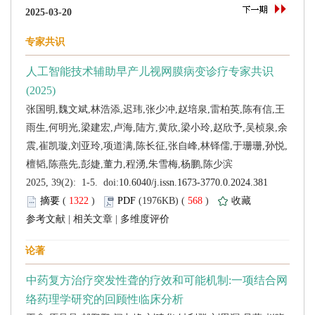
 (
 )
 568
)
 |
 |