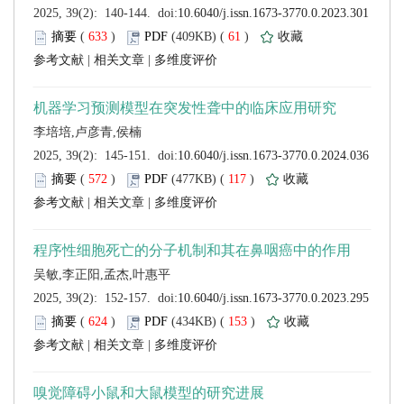
 (
 )
 61
)
 |
 |
 (
 )
 117
)
 |
 |
 (
 )
 153
)
 |
 |