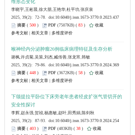
 (
 )
 83
)
 |
 |
 (
 )
 58
)
 |
 |
 (
 )
 38
)