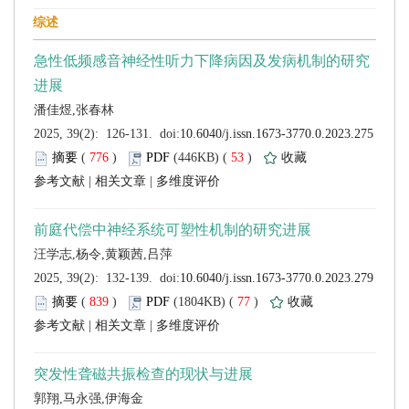
 (
 )
 53
)
 |
 |
 (
 )
 77
)
 |
 |