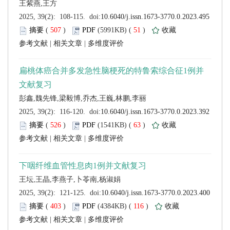
 (
 )
 51
)
 |
 |
 (
 )
 63
)
 |
 |
 (
 )
 116
)
 |
 |