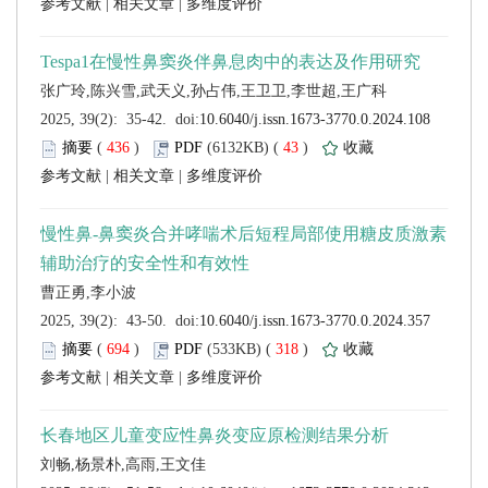
 |
 |
 (
 )
 43
)
 |
 |
 (
 )
 318
)
 |
 |