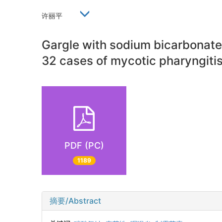
许丽平
Gargle with sodium bicarbonate 
32 cases of mycotic pharyngitis
PDF (PC)
1189
摘要/Abstract