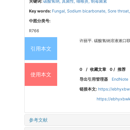
关键词:
碳酸氢钠,
真菌性,
咽喉炎,
制霉菌素
Key words:
Fungal,
Sodium bicarbonate,
Sore throat
中图分类号:
R766
许丽平. 碳酸氢钠溶液漱口联合制
引用本文
0
/
收藏文章
0
/
推荐
使用本文
导出引用管理器
EndNote
链接本文:
https://ebhyxbw
https://ebhyxbwk
参考文献