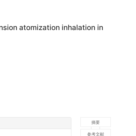
sion atomization inhalation in
摘要
参考文献