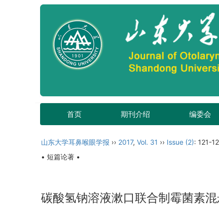
首页
期刊介绍
编委会
山东大学耳鼻喉眼学报
››
2017
,
Vol. 31
››
Issue (2)
: 121-12
• 短篇论著 •
碳酸氢钠溶液漱口联合制霉菌素混