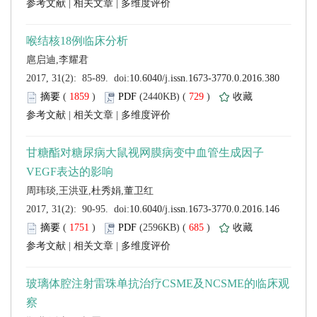
 |
 |
 (
 )
 729
)
 |
 |
 (
 )
 685
)
 |
 |