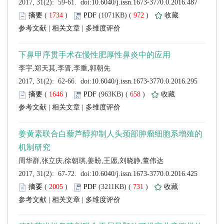
 (
 )
 972
)
 |
 |
 (
 )
 658
)
 |
 |
 (
 )
 731
)
 |
 |