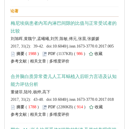
 (
 )
 986
)
 |
 |
 (
 )
 914
)
 |
 |