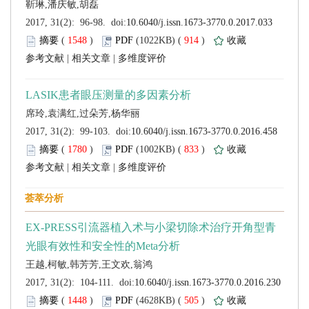
 (
 )
 914
)
 |
 |
 (
 )
 833
)
 |
 |
 (
 )
 505
)