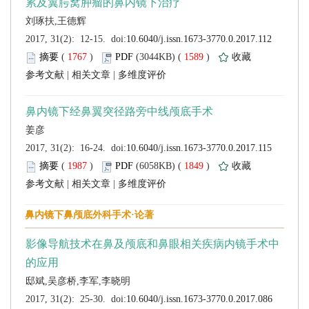
 (
 )
 1589
)
 |
 |
 (
 )
 1849
)
 |
 |