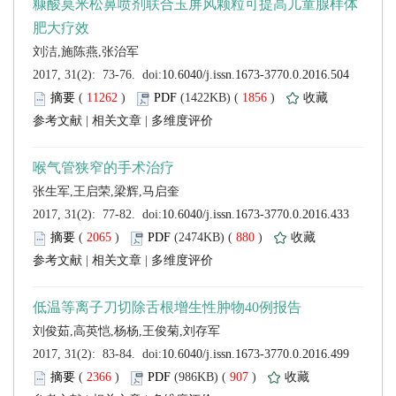
 (
 )
 1856
)
 |
 |
 (
 )
 880
)
 |
 |
 (
 )
 907
)