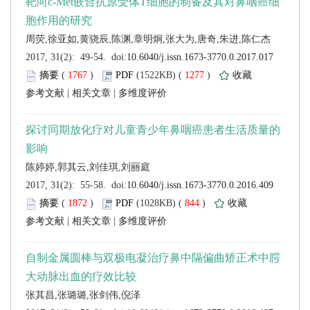
 (
 )
 1277
)
 |
 |
 (
 )
 844
)
 |
 |