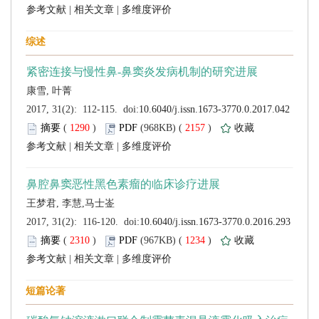
 |
 |
 (
 )
 2157
)
 |
 |
 (
 )
 1234
)
 |
 |