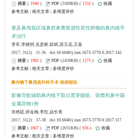
 (
 )
 1332
)
 |
 |
 (
 )
 1275
)
 |
 |
 (
 )
 936
)
 |
 |