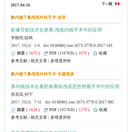
 (
 )
 1079
)
 |
 |
 (
 )
 1279
)
 |
 |