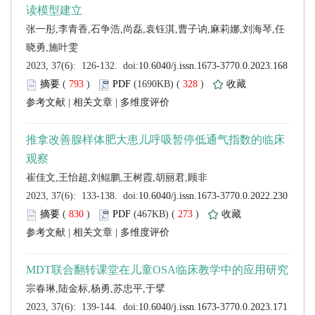
 (
 )
 328
)
 |
 |
 (
 )
 273
)
 |
 |