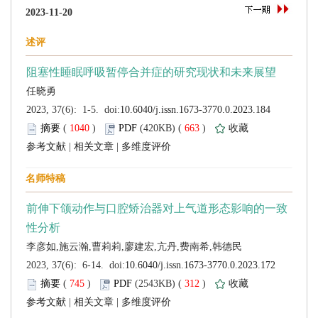
 (
 )
 663
)
 |
 |
 (
 )
 312
)
 |
 |