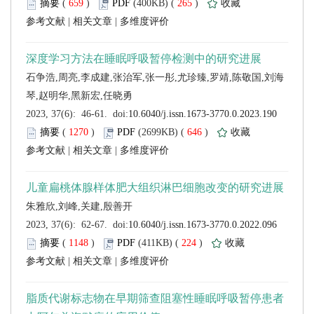
 (
 )
 265
)
 |
 |
 (
 )
 646
)
 |
 |
 (
 )
 224
)
 |
 |