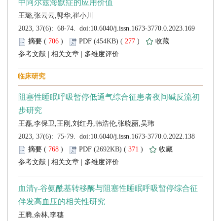
 (
 )
 277
)
 |
 |
 (
 )
 371
)
 |
 |