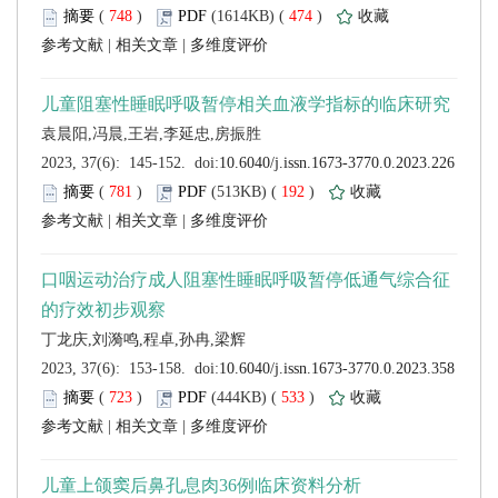
 (
 )
 474
)
 |
 |
 (
 )
 192
)
 |
 |
 (
 )
 533
)
 |
 |