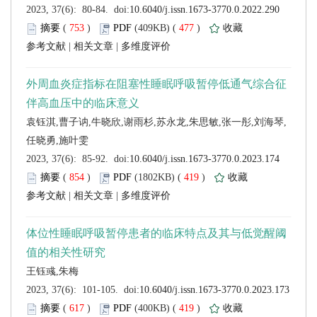
 (
 )
 477
)
 |
 |
 (
 )
 419
)
 |
 |
 (
 )
 419
)