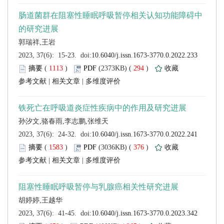
 (
 )
 294
)
 |
 |
 (
 )
 376
)
 |
 |