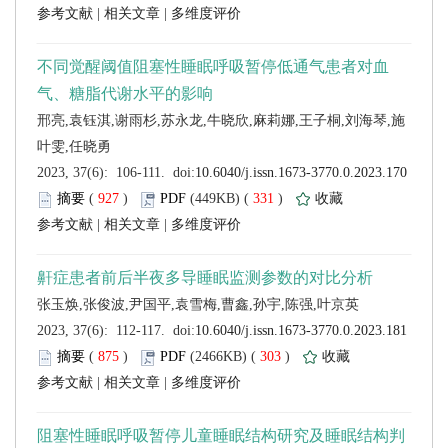
 |
 |
 (
 )
 331
)
 |
 |
 (
 )
 303
)
 |
 |