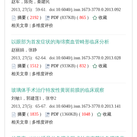
 (
 )
 865
)
 |
 (
 )
 832
)
 |
 (
 )
 1048
)
 |