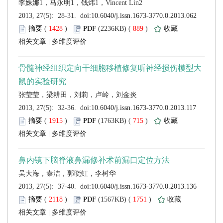
 (
 )
 889
)
 |
 (
 )
 715
)
 |
 (
 )
 1751
)
 |