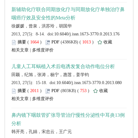
 (
 )
 1013
)
 |
 (
 )
 753
)
 |