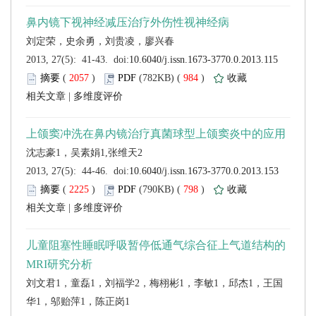
 (
 )
 984
)
 |
 (
 )
 798
)
 |