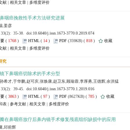
 |
 |
 (
 )
 14
)
 818
)
 |
 |
 (
 )
 97
)
 785
)
 |
 |
 |