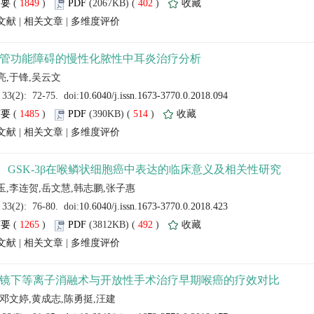
 (
 )
 402
)
 |
 |
 (
 )
 514
)
 |
 |
 (
 )
 492
)
 |
 |