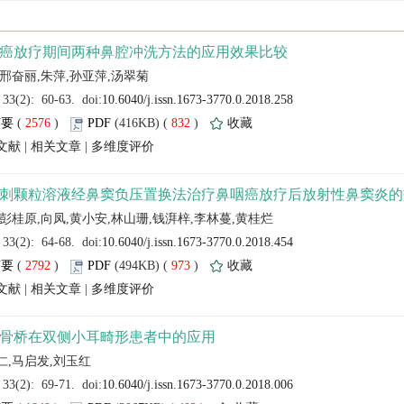
 (
 )
 832
)
 |
 |
 (
 )
 973
)
 |
 |