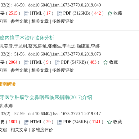
 (
 )
 17
)
 442
)
 |
 |
 |
 (
 )
 9
)
 483
)
 |
 |
 |
 (
 )
 29
)
 1141
)
 |
 |