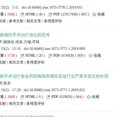
 (
 )
 46
)
 883
)
 |
 |
 |
 (
 )
 20
)
 809
)
 |
 |
 (
 )
 6
)
 664
)
 |
 |