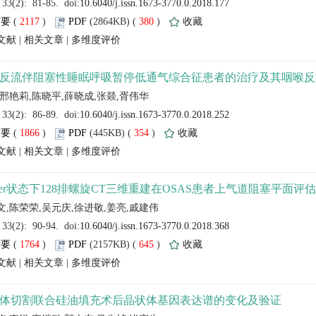
 (
 )
 380
)
 |
 |
 (
 )
 354
)
 |
 |
 (
 )
 645
)
 |
 |