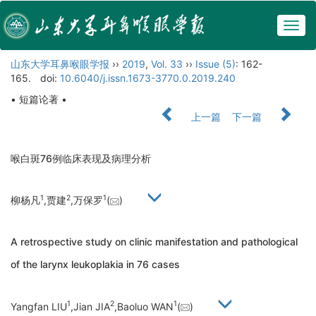
Togg
navig
山东大学耳鼻喉眼学报
››
2019
,
Vol. 33
››
Issue (5)
: 162-
165.
doi:
10.6040/j.issn.1673-3770.0.2019.240
• 短篇论著 •
上一篇
下一篇
喉白斑76例临床表现及病理分析
1
2
1
柳杨凡
,贾建
,万保罗
(
)
A retrospective study on clinic manifestation and pathological
of the larynx leukoplakia in 76 cases
1
2
1
Yangfan LIU
,Jian JIA
,Baoluo WAN
(
)