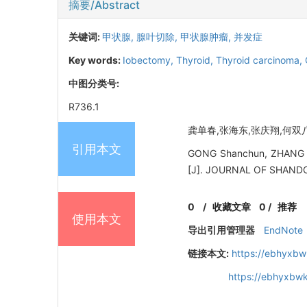
摘要/Abstract
关键词:
甲状腺,
腺叶切除,
甲状腺肿瘤,
并发症
Key words:
Iobectomy,
Thyroid,
Thyroid carcinoma,
中图分类号:
R736.1
龚单春,张海东,张庆翔,何双八,
引用本文
GONG Shanchun, ZHANG Ha
[J]. JOURNAL OF SHAND
0
/
收藏文章
0
/
推荐
使用本文
导出引用管理器
EndNote
链接本文:
https://ebhyxbw
https://ebhyxbwk