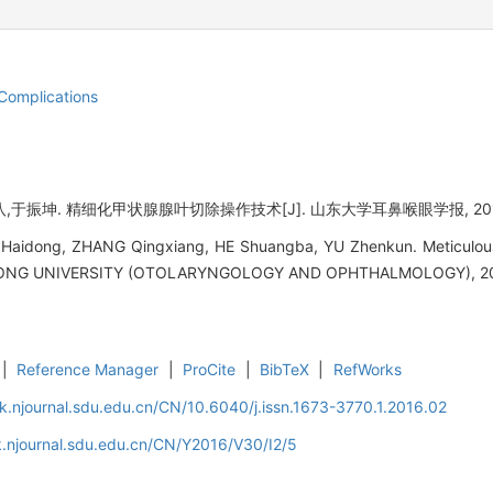
Complications
于振坤. 精细化甲状腺腺叶切除操作技术[J]. 山东大学耳鼻喉眼学报, 2016, 3
idong, ZHANG Qingxiang, HE Shuangba, YU Zhenkun. Meticulous o
ONG UNIVERSITY (OTOLARYNGOLOGY AND OPHTHALMOLOGY), 2016
|
Reference Manager
|
ProCite
|
BibTeX
|
RefWorks
k.njournal.sdu.edu.cn/CN/10.6040/j.issn.1673-3770.1.2016.02
.njournal.sdu.edu.cn/CN/Y2016/V30/I2/5