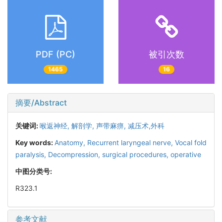
PDF (PC)
被引次数
1465
16
摘要/Abstract
关键词:
喉返神经,
解剖学,
声带麻痹,
减压术,外科
Key words:
Anatomy,
Recurrent laryngeal nerve,
Vocal fold
paralysis,
Decompression, surgical procedures, operative
中图分类号:
R323.1
参考文献