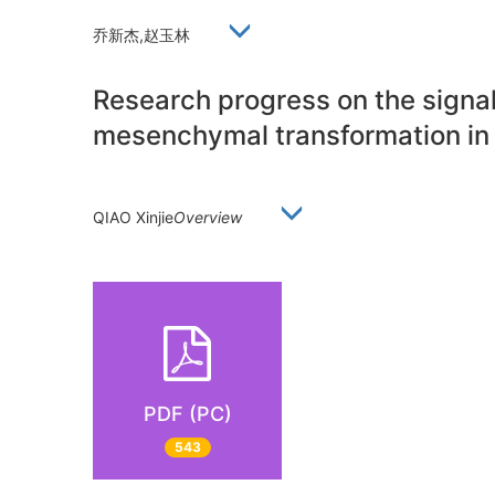
乔新杰,赵玉林
Research progress on the signal
mesenchymal transformation in c
QIAO Xinjie
Overview
PDF (PC)
543