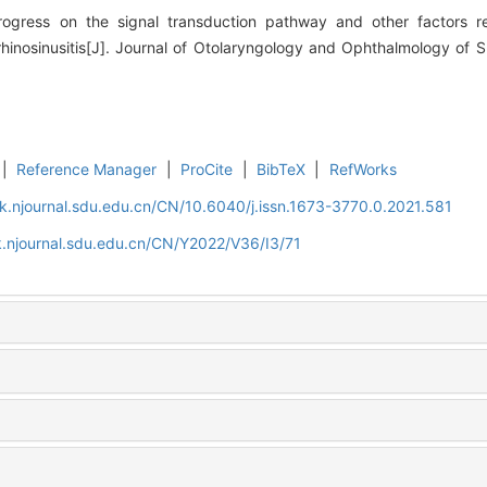
rogress on the signal transduction pathway and other factors re
 rhinosinusitis[J]. Journal of Otolaryngology and Ophthalmology of 
|
Reference Manager
|
ProCite
|
BibTeX
|
RefWorks
k.njournal.sdu.edu.cn/CN/10.6040/j.issn.1673-3770.0.2021.581
.njournal.sdu.edu.cn/CN/Y2022/V36/I3/71