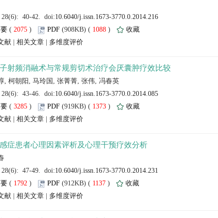
 (
 )
 1088
)
 |
 |
 (
 )
 1373
)
 |
 |
 (
 )
 1137
)
 |
 |