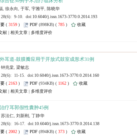
 (
 )
 785
)
 |
 |
 (
 )
 1162
)
 |
 |
 (
 )
 373
)