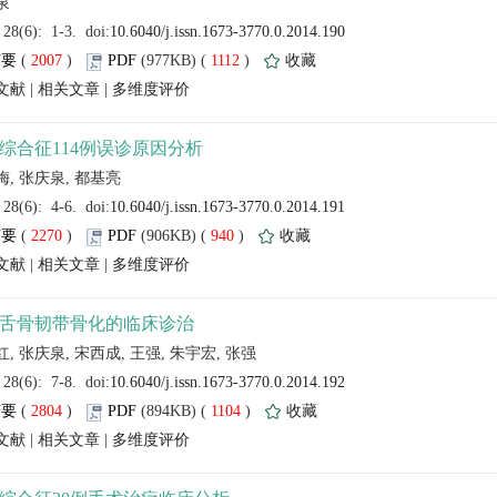
 (
 )
 1112
)
 |
 |
 (
 )
 940
)
 |
 |
 (
 )
 1104
)
 |
 |