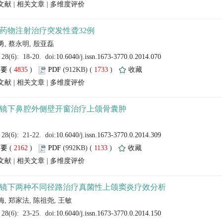
 |
 |
 (
 )
 1733
)
 |
 |
 (
 )
 1133
)
 |
 |