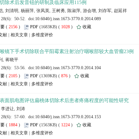
 (
 )
 1028
)
 |
 |
 (
 )
 876
)
 |
 |
 (
 )
 1224
)
 |
 |