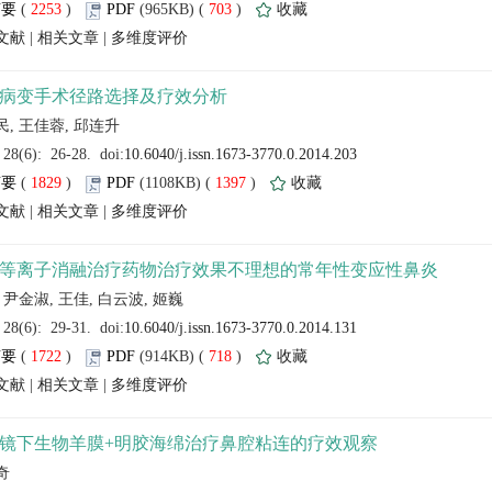
 (
 )
 703
)
 |
 |
 (
 )
 1397
)
 |
 |
 (
 )
 718
)
 |
 |