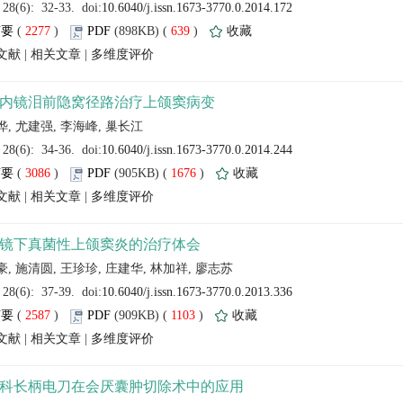
 (
 )
 639
)
 |
 |
 (
 )
 1676
)
 |
 |
 (
 )
 1103
)
 |
 |