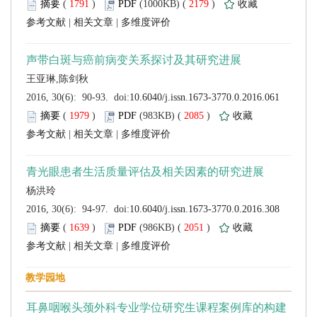
 (
 )
 2179
)
 |
 |
 (
 )
 2085
)
 |
 |
 (
 )
 2051
)
 |
 |