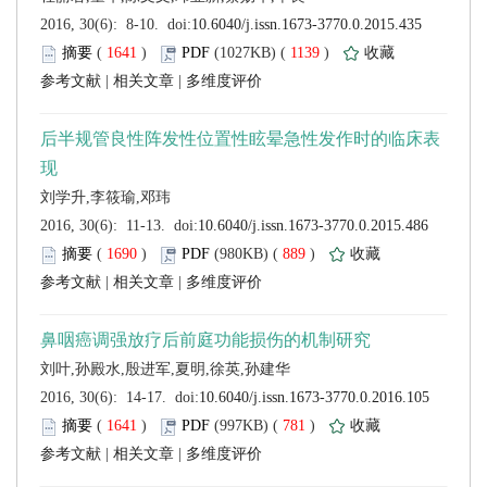
 (
 )
 1139
)
 |
 |
 (
 )
 889
)
 |
 |
 (
 )
 781
)
 |
 |