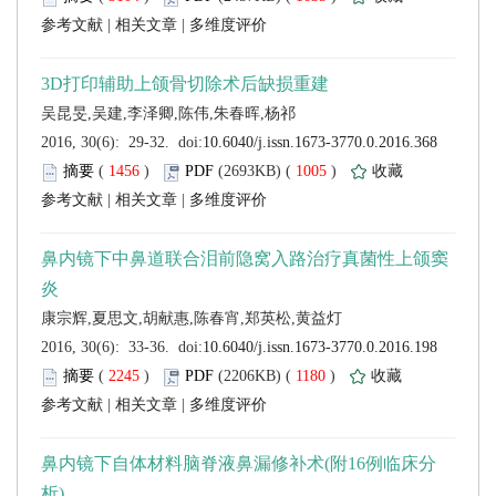
 |
 |
 (
 )
 1005
)
 |
 |
 (
 )
 1180
)
 |
 |