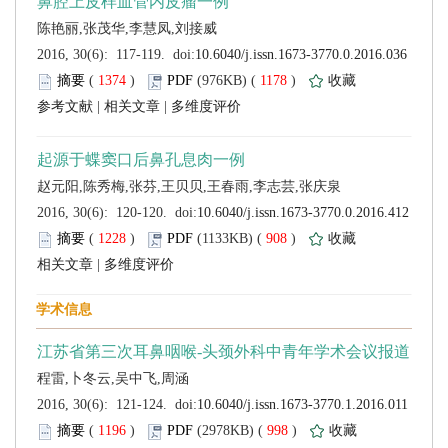
 (
 )
 1178
)
 |
 |
 (
 )
 908
)
 |
 (
 )
 998
)