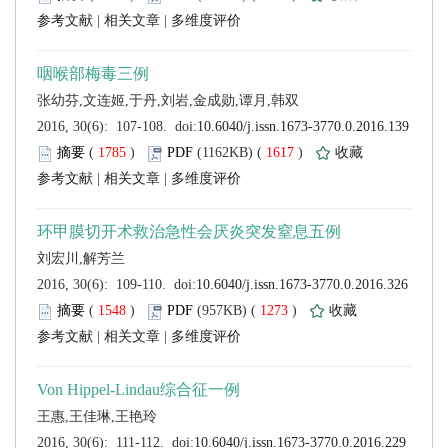
 |
 |
 (
 )
 1617
)
 |
 |
 (
 )
 1273
)
 |
 |