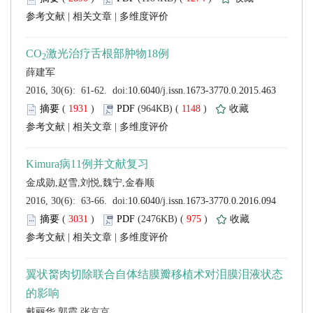
 |
 |
 (
 )
 1148
)
 |
 |
 (
 )
 975
)
 |
 |