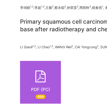
1,2
1,2
2
2
2
3
1
李俏丽
,李超
,王薇
,蔡永聪
,孙荣昊
,周雨秋
,税春燕
,
Primary squamous cell carcinoma
base after radiotherapy and ch
1,2
1,2
2
2
LI Qiaoli
, LI Chao
, WANG Wei
, CAI Yongcong
, SU
PDF (PC)
629