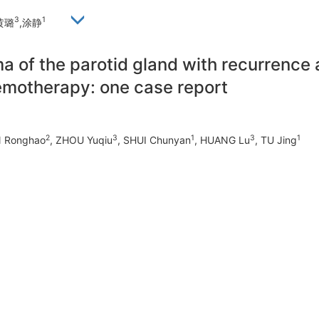
3
1
 黄璐
,涂静
 of the parotid gland with recurrence an
emotherapy: one case report
2
3
1
3
1
N Ronghao
, ZHOU Yuqiu
, SHUI Chunyan
, HUANG Lu
, TU Jing