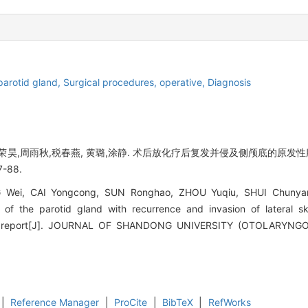
parotid gland,
Surgical procedures, operative,
Diagnosis
孙荣昊,周雨秋,税春燕, 黄璐,涂静. 术后放化疗后复发并侵及侧颅底的原发性
7-88.
NG Wei, CAI Yongcong, SUN Ronghao, ZHOU Yuqiu, SHUI Chunya
of the parotid gland with recurrence and invasion of lateral sk
se report[J]. JOURNAL OF SHANDONG UNIVERSITY (OTOLARY
|
Reference Manager
|
ProCite
|
BibTeX
|
RefWorks