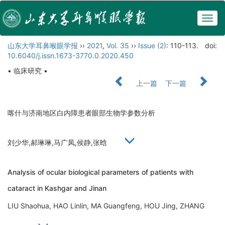
Togg
navig
山东大学耳鼻喉眼学报
››
2021
,
Vol. 35
››
Issue (2)
: 110-113.
doi:
10.6040/j.issn.1673-3770.0.2020.450
• 临床研究 •
上一篇
下一篇
喀什与济南地区白内障患者眼部生物学参数分析
刘少华,郝琳琳,马广凤,侯静,张晗
Analysis of ocular biological parameters of patients with
cataract in Kashgar and Jinan
LIU Shaohua, HAO Linlin, MA Guangfeng, HOU Jing, ZHANG