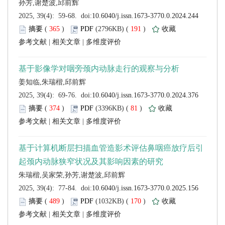
 (
 )
 191
)
 |
 |
 (
 )
 81
)
 |
 |
 (
 )
 170
)
 |
 |