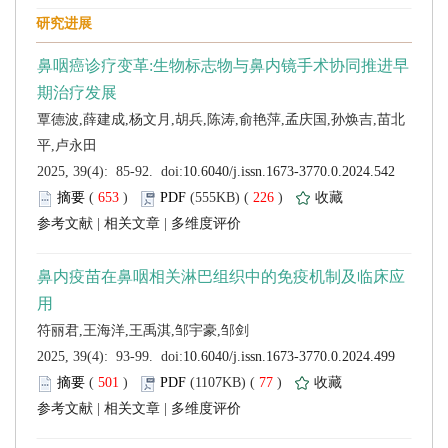
 (
 )
 226
)
 |
 |
 (
 )
 77
)
 |
 |