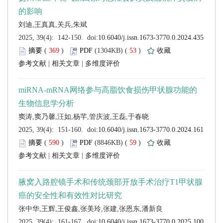
 (
 )
 53
)
 |
 |
 (
 )
 59
)
 |
 |