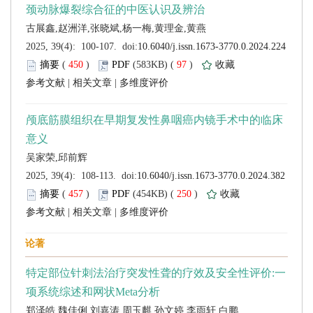
 (
 )
 97
)
 |
 |
 (
 )
 250
)
 |
 |