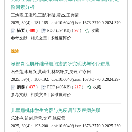
 (
 )
 97
)
 |
 |
 (
 )
 217
)
 |
 |