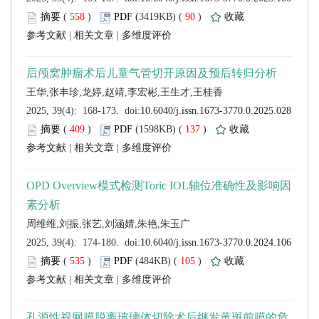
 (
 )
 90
)
 |
 |
 (
 )
 137
)
 |
 |
 (
 )
 105
)
 |
 |