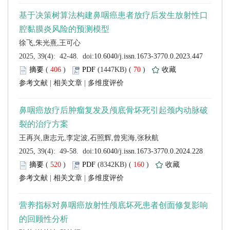
 (
 )
 70
)
 |
 |
 (
 )
 160
)
 |
 |