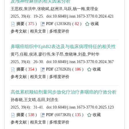
 (
 )
 82
)
 |
 |
 (
 )
 106
)
 |
 |
 (
 )
 135
)
 |
 |