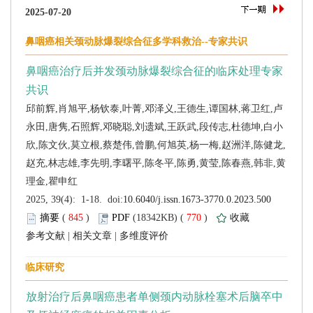
 (
 )
 770
)
 |
 |