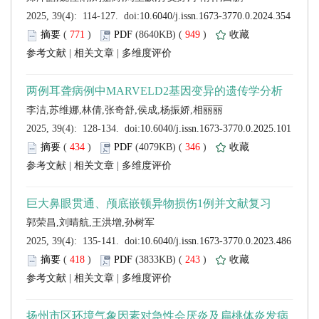
 (
 )
 949
)
 |
 |
 (
 )
 346
)
 |
 |
 (
 )
 243
)
 |
 |