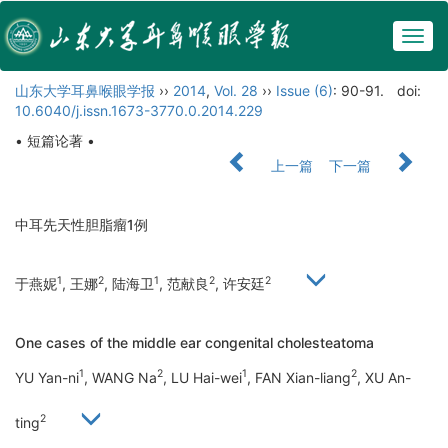
Togg
navig
山东大学耳鼻喉眼学报
››
2014
,
Vol. 28
››
Issue (6)
: 90-91.
doi:
10.6040/j.issn.1673-3770.0.2014.229
• 短篇论著 •
上一篇
下一篇
中耳先天性胆脂瘤1例
1
2
1
2
2
于燕妮
, 王娜
, 陆海卫
, 范献良
, 许安廷
One cases of the middle ear congenital cholesteatoma
1
2
1
2
YU Yan-ni
, WANG Na
, LU Hai-wei
, FAN Xian-liang
, XU An-
2
ting