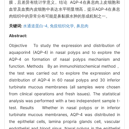
膜，且差异有统计学意义。结论 AQP-4在鼻息肉上皮细胞和
血管及血窦内皮细胞中表达水平明显增高，提示AQP-4在鼻息
肉组织中的异常分布可能是鼻黏膜水肿的形成机制之一。
关键词:
水通道蛋白-4,
免疫组织化学,
鼻息肉
Abstract:
Objective To study the expression and distribution of
aquaporin4 (AQP-4) in nasal polyps and to explore the
AQP-4 on formation of nasal polyps mechanism and
function. Methods By an immunohistochemical method，
the test was carried out to explore the expression and
distribution of AQP-4 in 60 nasal polyps and 30 inferior
turbinate mucous membranes (all samples were chosen
from clinical operations and fresh issues). The statistical
analysis was performed with a two independent sample t-
test. Results Whether in nasal polyps or in inferior
turbinate mucous membranes, AQP-4 was distributed in
the epithelial cells, lamina propria glands cell, vascular
endothelial and blood sinus. Nasal polyps in the epithelial