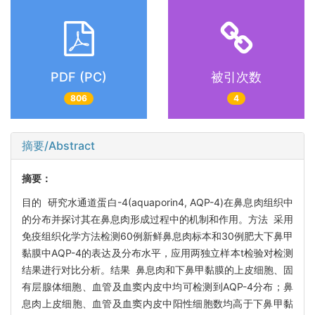
PDF (PC)
被引次数
806
4
摘要/Abstract
摘要：
目的 研究水通道蛋白-4(aquaporin4, AQP-4)在鼻息肉组织中
的分布并探讨其在鼻息肉形成过程中的机制和作用。方法 采用
免疫组织化学方法检测60例新鲜鼻息肉标本和30例肥大下鼻甲
黏膜中AQP-4的表达及分布水平，应用两独立样本t检验对检测
结果进行对比分析。结果 鼻息肉和下鼻甲黏膜的上皮细胞、固
有层腺体细胞、血管及血窦内皮中均可检测到AQP-4分布；鼻
息肉上皮细胞、血管及血窦内皮中阳性细胞数均高于下鼻甲黏