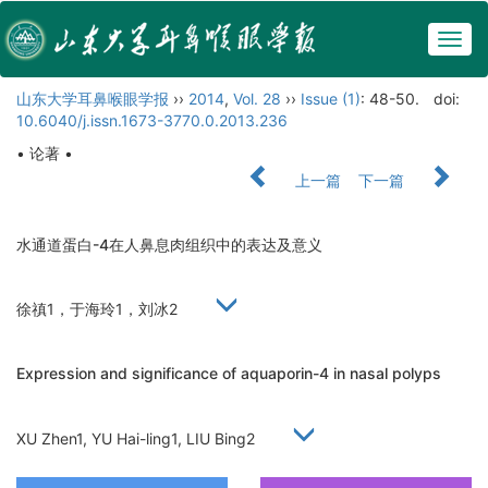
Togg
navig
山东大学耳鼻喉眼学报
››
2014
,
Vol. 28
››
Issue (1)
: 48-50.
doi:
10.6040/j.issn.1673-3770.0.2013.236
• 论著 •
上一篇
下一篇
水通道蛋白-4在人鼻息肉组织中的表达及意义
徐禛1，于海玲1，刘冰2
Expression and significance of aquaporin-4 in nasal polyps
XU Zhen1, YU Hai-ling1, LIU Bing2