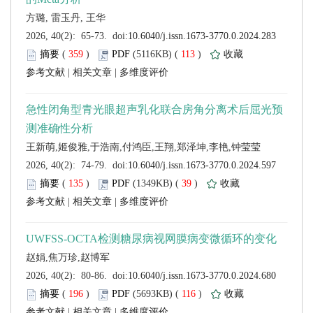
 (
 )
 113
)
 |
 |
 (
 )
 39
)
 |
 |
 (
 )
 116
)
 |
 |