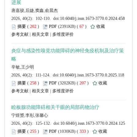
 (
 )
 67
)
 |
 |
 (
 )
 207
)
 |
 |
 (
 )
 333
)