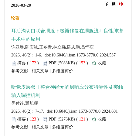
 (
 )
 153
)
 |
 |
 (
 )
 121
)
 |
 |