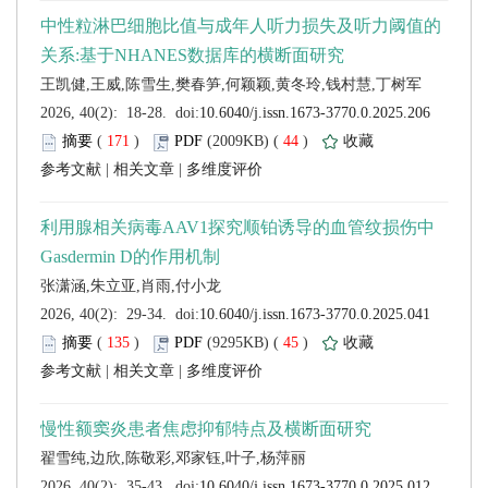
 (
 )
 44
)
 |
 |
 (
 )
 45
)
 |
 |