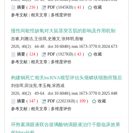
 (
 )
 41
)
 |
 |
 (
 )
 43
)
 |
 |
 (
 )
 109
)
 |
 |