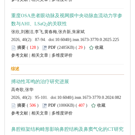
 (
 )
 29
)
 |
 |
 (
 )
 407
)
 |
 |